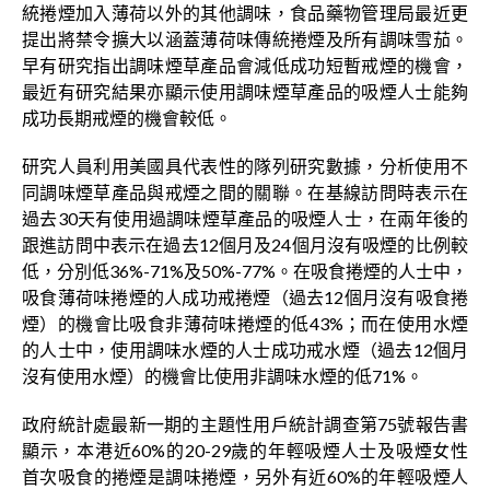
統捲煙加入薄荷以外的其他調味，食品藥物管理局最近更
提出將禁令擴大以涵蓋薄荷味傳統捲煙及所有調味雪茄。
早有研究指出調味煙草產品會減低成功短暫戒煙的機會，
最近有研究結果亦顯示使用調味煙草產品的吸煙人士能夠
成功長期戒煙的機會較低。
研究人員利用美國具代表性的隊列研究數據，分析使用不
同調味煙草產品與戒煙之間的關聯。在基線訪問時表示在
過去30天有使用過調味煙草產品的吸煙人士，在兩年後的
跟進訪問中表示在過去12個月及24個月沒有吸煙的比例較
低，分別低36%-71%及50%-77%。在吸食捲煙的人士中，
吸食薄荷味捲煙的人成功戒捲煙（過去12個月沒有吸食捲
煙）的機會比吸食非薄荷味捲煙的低43%；而在使用水煙
的人士中，使用調味水煙的人士成功戒水煙（過去12個月
沒有使用水煙）的機會比使用非調味水煙的低71%。
政府統計處最新一期的主題性用戶統計調查第75號報告書
顯示，本港近60%的20-29歲的年輕吸煙人士及吸煙女性
首次吸食的捲煙是調味捲煙，另外有近60%的年輕吸煙人