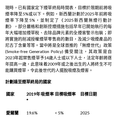
現時，已有國家定下煙草終局時間表，目標於限期前將吸
煙率降至5%或以下。例如，新西蘭計劃於2025年前將吸
煙率下降至5%，並制定了《2025新西蘭無煙行動計
劃》，部分嚴格和創新控煙措施包括早年已開始執行的每
年大幅增加煙草稅、去除品牌元素的全煙害警示包裝；即
將實施的削减授權煙草零售商的數目，及減少吸煙產品的
尼古丁含量等等。當中將是全球首推的「無煙世代」政策
(Smoke-free Generation Policy) 備受關注，其政策是自
2023年起禁售煙草予14歲人士或以下人士，法定年齡將逐
年提高一歲，此意味着2009年或之後出生的人將終生不可
能購買煙草，令此後世代的人擺脫吸煙及煙害。
計劃達至煙草終局的國家
國家
2019年吸煙率
目標吸煙率
目標日期
*
愛爾蘭
19.6%
< 5%
2025