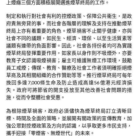
上煙癮三個方面積極展開邁進煙草終局的工作。
制定和執行對社會有利的控煙政策、保障公共衞生，是政
府責無旁貸的事，而社會各階層的理解及支持在推動煙草
終局上亦有着重要的角色。煙草禍害不止關乎健康，亦與
社會不同的議題，如民生、經濟、環保、以至生活質素等
議題有連帶的負面影響。因此，社會各持份者均可為實踐
煙草終局發揮重要作用，如家長以身作則不吸煙外，亦要
教育子女認識吸煙禍害；雇主可維護無煙工作環境，鼓勵
員工戒煙；傳媒、教育、醫療及社會工作者須明確拒絕煙
草商及其相關組織的合作贊助等等。推行煙草終局可每年
挽回多達7,000條生命及防止造成高達56億港元經濟損
失。政府可將節省的開支投放至其他改善社會問題的措
施，從而令整體社會受惠。
為根除煙草禍害，政府必須儘快為煙草終局訂立清晰目
標、時間及全面的策略，並展開有關政策的宣傳教育，加
強公眾對控煙政策及方向的認識，以爭取更多市民支持，
攜手迎接「零煙害、無煙世代」的未來。