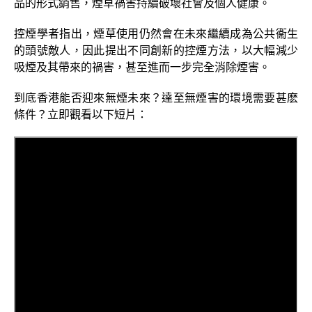
品的形式銷售，煙草禍害持續破壞社會及個人健康。
控煙學者指出，煙草使用仍然會在未來繼續成為公共衞生
的頭號敵人，因此提出不同創新的控煙方法，以大幅減少
吸煙及其帶來的禍害，甚至進而一步完全消除煙害。
到底香港能否迎來無煙未來？達至無煙害的環境需要甚麽
條件？立即觀看以下短片：