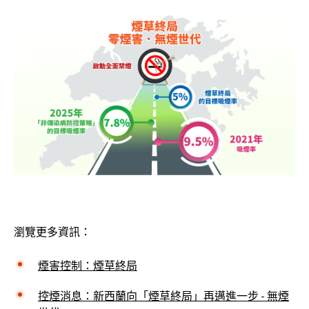
瀏覽更多資訊：
煙害控制：煙草終局
控煙消息：新西蘭向「煙草終局」再邁進一步 - 無煙