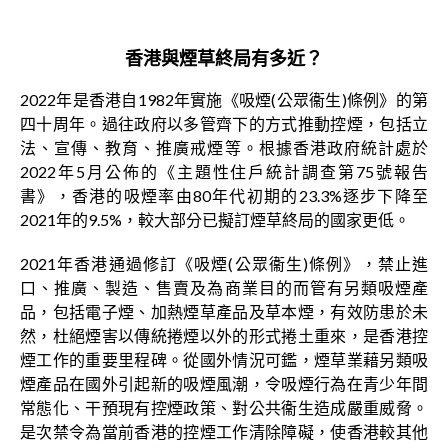
香港與煙草終局有多近？
2022年是香港自1982年實施《吸煙(公眾衞生)條例》的第
四十周年。過往政府以多管齊下的方式推動控煙，包括立
法、宣傳、教育、推廣戒煙等。根據香港政府統計處於
2022年5月公佈的《主題性住戶統計調查第75號報告
書》，香港的吸煙率由80年代初期的23.3%逐步下降至
2021年的9.5%，較大部分已擬訂煙草終局的國家更低。
2021年香港通過修訂《吸煙(公眾衞生)條例》，禁止進
口、推廣、製造、售賣及為商業目的而管有另類吸煙產
品，包括電子煙、加熱煙草產品及草本煙，有效防患於未
然，杜絕煙害以傳統捲煙以外的形式捲土重來，是香港控
煙工作的重要里程碑。從國外情況可鑑，煙草業藉另類吸
煙產品在國外引起新的吸煙風潮，令吸煙行為在青少年間
常態化、干預現有控煙政策、對公共衞生造成嚴重威脅。
是次禁令為當前香港的控煙工作清除障礙，使香港較其他