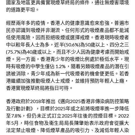
國家及地區更具備實現煙草終局的條件，通往無煙害環境
的道路更平坦。
經歷兩年多的疫情，香港人的健康意識愈來愈強，普遍市
民亦認識到吸煙并非潮流、任何形式的吸煙產品都不能減
低使用風險，因而拒絕吸煙或選擇戒煙。香港現時吸煙者
中以較年長人士為多，近半(50.6%)為50歲以上、四分之三
(75.7%)為40歲或以上，而且不少人因為健康考慮而開始戒
煙。另一方面，香港青少年的吸煙比例處於極低水平，現
時有吸煙的中學生僅佔 1.2%，隨着另類吸煙產品的潛在引
誘被消除，青少年成為新一代吸煙者的機會便更低。若香
港繼續加強推動吸煙人士戒煙，並維持預防年輕人上癮，
香港實現煙草終局將指日可待。
香港政府於2018年推出《邁向2025香港非傳染病防控策略
及行動計劃》，目標於2025年或之前將吸煙率進一步降低
至7.8%，但仍未正式訂立2025年往後的控煙目標。2022
年5月，時任食物及衞生局局長陳肇始表示政府會從擴大
法定禁止吸煙、降低煙草產品的吸引力、及減低年輕人染