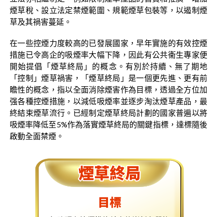
煙草稅、設立法定禁煙範圍、規範煙草包裝等，以遏制煙
草及其禍害蔓延。
在一些控煙力度較高的已發展國家，早年實施的有效控煙
措施已令高企的吸煙率大幅下降，因此有公共衞生專家便
開始提倡「煙草終局」的概念。有別於持續、無了期地
「控制」煙草禍害，「煙草終局」是一個更先進、更有前
瞻性的概念，指以全面消除煙害作為目標，透過全方位加
强各種控煙措施，以減低吸煙率並逐步淘汰煙草產品，最
終結束煙草流行。已經制定煙草終局計劃的國家普遍以將
吸煙率降低至5%作為落實煙草終局的關鍵指標，達標隨後
啟動全面禁煙。