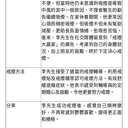
不便，但當時他仍未意識到吸煙是導致
中風的其中一個原因，不理會醫生的勸
告繼續吸煙。在家休養期間，他更常因
心煩而頻密吸煙，但吸煙不但未有幫助
減壓，更助長負面情緒，愈吸愈苦惱。
後來，李先生在社交媒體留意到「戒煙
大贏家」的廣告，考慮到自己的身體狀
況，加上朋友的鼓勵，終於下定決心戒
煙。
戒煙方法
李先生接受了適當的戒煙輔導，利用戒
煙貼及戒煙糖等認可戒煙方法，有效舒
緩退癮症狀。他表示感受到輔導員的定
期關心及鼓勵，令他更要努力戒煙。
分享
李先生成功戒煙後，感覺自己精神變
好，不再常感到鬱鬱寡歡，變得更正面
和積極。