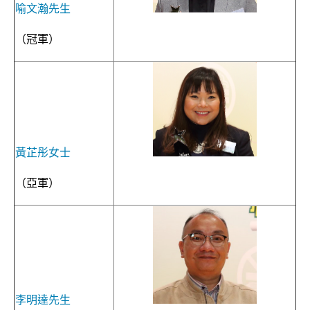
喻文瀚先生
（冠軍）
黃芷彤女士
（亞軍）
李明達先生