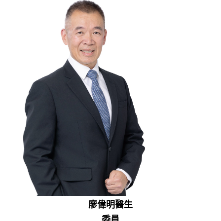
廖偉明醫生
委員