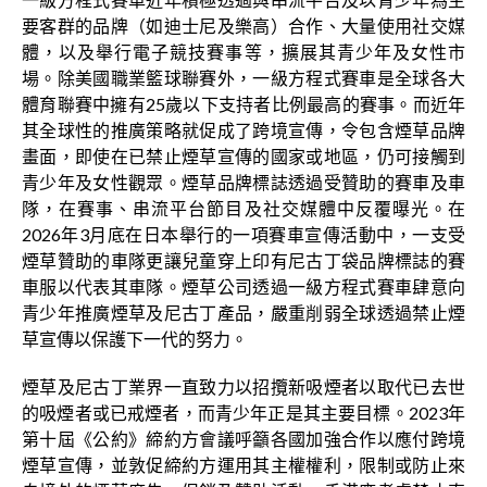
要客群的品牌（如迪士尼及樂高）合作、大量使用社交媒
體，以及舉行電子競技賽事等，擴展其青少年及女性市
場。除美國職業籃球聯賽外，一級方程式賽車是全球各大
體育聯賽中擁有25歲以下支持者比例最高的賽事。而近年
其全球性的推廣策略就促成了跨境宣傳，令包含煙草品牌
畫面，即使在已禁止煙草宣傳的國家或地區，仍可接觸到
青少年及女性觀眾。煙草品牌標誌透過受贊助的賽車及車
隊，在賽事、串流平台節目及社交媒體中反覆曝光。在
2026年3月底在日本舉行的一項賽車宣傳活動中，一支受
煙草贊助的車隊更讓兒童穿上印有尼古丁袋品牌標誌的賽
車服以代表其車隊。煙草公司透過一級方程式賽車肆意向
青少年推廣煙草及尼古丁產品，嚴重削弱全球透過禁止煙
草宣傳以保護下一代的努力。
煙草及尼古丁業界一直致力以招攬新吸煙者以取代已去世
的吸煙者或已戒煙者，而青少年正是其主要目標。2023年
第十屆《公約》締約方會議呼籲各國加強合作以應付跨境
煙草宣傳，並敦促締約方運用其主權權利，限制或防止來