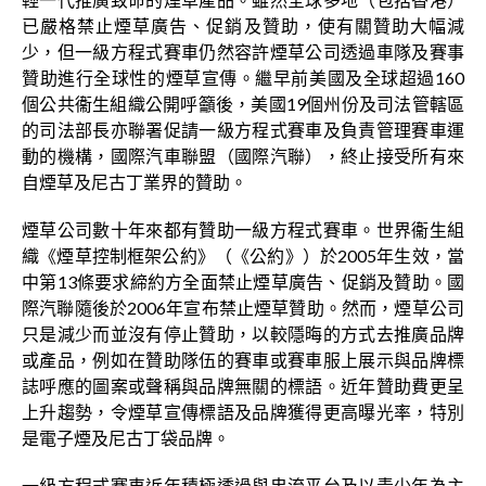
已嚴格禁止煙草廣告、促銷及贊助，使有關贊助大幅減
少，但一級方程式賽車仍然容許煙草公司透過車隊及賽事
贊助進行全球性的煙草宣傳。繼早前美國及全球超過160
個公共衞生組織公開呼籲後，美國19個州份及司法管轄區
的司法部長亦聯署促請一級方程式賽車及負責管理賽車運
動的機構，國際汽車聯盟（國際汽聯），終止接受所有來
自煙草及尼古丁業界的贊助。
煙草公司數十年來都有贊助一級方程式賽車。世界衞生組
織《煙草控制框架公約》（《公約》）於2005年生效，當
中第13條要求締約方全面禁止煙草廣告、促銷及贊助。國
際汽聯隨後於2006年宣布禁止煙草贊助。然而，煙草公司
只是減少而並沒有停止贊助，以較隱晦的方式去推廣品牌
或產品，例如在贊助隊伍的賽車或賽車服上展示與品牌標
誌呼應的圖案或聲稱與品牌無關的標語。近年贊助費更呈
上升趨勢，令煙草宣傳標語及品牌獲得更高曝光率，特別
是電子煙及尼古丁袋品牌。
一級方程式賽車近年積極透過與串流平台及以青少年為主