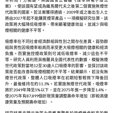
案》，使該國有望成為繼馬爾代夫之後第二個實施無煙世
代政策的國家。若法案獲得通過，2009年或之後出生人士
將由2027年起不能購買煙草產品。一項模擬研究估算，該
政策將大幅降低吸煙率、帶來顯著健康效益，並減少與吸
煙相關的健康不平等。
吸煙率在不同社會經濟群組與性別之間存在差異。弱勢群
組與男性因吸煙率較高而承受更大吸煙相關的健康和經濟
負擔。而實施控煙政策則可減低吸煙率、減少這些不平
等。研究人員利用英格蘭具全國代表性的數據，模擬無煙
世代政策對當地12至30歲人口吸煙率的影響，並探討該政
策是否能改善與吸煙相關的不平等。結果顯示，若沒有無
煙世代政策，整體人口吸煙率在初期短暫輕微下降後回
升，最後維持在約11.3%。若實施無煙世代政策，吸煙率
將於2049年降至5%以下，並在2075年進一步降至1.4%，
使2075年有87,899個折現質量調整壽命年增加（即較高健
康質量及預期壽命增加）。
研究結果亦顯示政策力度應更聚焦於吸煙機會較高的群