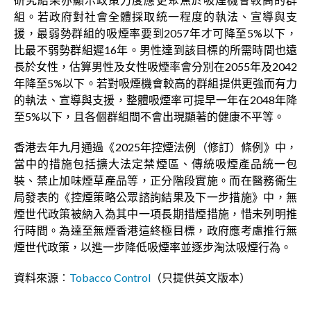
組。若政府對社會全體採取統一程度的執法、宣導與支
援，最弱勢群組的吸煙率要到2057年才可降至5%以下，
比最不弱勢群組遲16年。男性達到該目標的所需時間也遠
長於女性，估算男性及女性吸煙率會分別在2055年及2042
年降至5%以下。若對吸煙機會較高的群組提供更強而有力
的執法、宣導與支援，整體吸煙率可提早一年在2048年降
至5%以下，且各個群組間不會出現顯著的健康不平等。
香港去年九月通過《2025年控煙法例（修訂）條例》中，
當中的措施包括擴大法定禁煙區、傳統吸煙產品統一包
裝、禁止加味煙草產品等，正分階段實施。而在醫務衞生
局發表的《控煙策略公眾諮詢結果及下一步措施》中，無
煙世代政策被納入為其中一項長期措煙措施，惜未列明推
行時間。為達至無煙香港這終極目標，政府應考慮推行無
煙世代政策，以進一步降低吸煙率並逐步淘汰吸煙行為。
資料來源︰
Tobacco Control
（只提供英文版本）