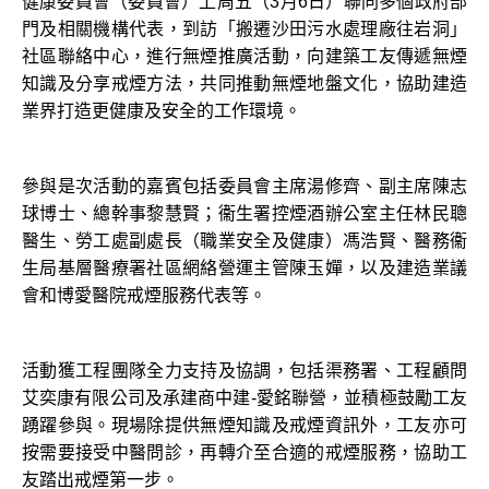
健康委員會（委員會）上周五（3月6日）聯同多個政府部
門及相關機構代表，到訪「搬遷沙田污水處理廠往岩洞」
社區聯絡中心，進行無煙推廣活動，向建築工友傳遞無煙
知識及分享戒煙方法，共同推動無煙地盤文化，協助建造
業界打造更健康及安全的工作環境。
參與是次活動的嘉賓包括委員會主席湯修齊、副主席陳志
球博士、總幹事黎慧賢；衞生署控煙酒辦公室主任林民聰
醫生、勞工處副處長（職業安全及健康）馮浩賢、醫務衞
生局基層醫療署社區網絡營運主管陳玉嬋，以及建造業議
會和博愛醫院戒煙服務代表等。
活動獲工程團隊全力支持及協調，包括渠務署、工程顧問
艾奕康有限公司及承建商中建-愛銘聯營，並積極鼓勵工友
踴躍參與。現場除提供無煙知識及戒煙資訊外，工友亦可
按需要接受中醫問診，再轉介至合適的戒煙服務，協助工
友踏出戒煙第一步。