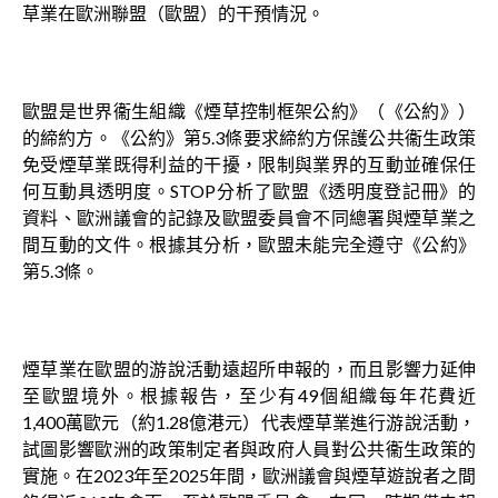
草業在歐洲聯盟（歐盟）的干預情況。
歐盟是世界衞生組織《煙草控制框架公約》（《公約》）
的締約方。《公約》第5.3條要求締約方保護公共衞生政策
免受煙草業既得利益的干擾，限制與業界的互動並確保任
何互動具透明度。STOP分析了歐盟《透明度登記冊》的
資料、歐洲議會的記錄及歐盟委員會不同總署與煙草業之
間互動的文件。根據其分析，歐盟未能完全遵守《公約》
第5.3條。
煙草業在歐盟的游說活動遠超所申報的，而且影響力延伸
至歐盟境外。根據報告，至少有49個組織每年花費近
1,400萬歐元（約1.28億港元）代表煙草業進行游說活動，
試圖影響歐洲的政策制定者與政府人員對公共衞生政策的
實施。在2023年至2025年間，歐洲議會與煙草遊說者之間