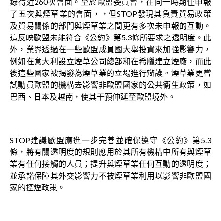
錄得近260次會面。至於歐盟委員會，在同一時期僅申報
了五次與煙草業的會面，，但STOP發現其負責貿易政策
及貿易關係的部門與煙草業之間更有多次未申報的互動。
這反映歐盟未能符合《公約》第5.3條所要求之透明度。此
外，業界透過在一些歐盟成員國大舉投資來加強影響力，
例如在意大利設立煙草公司總部和在希臘建立煙廠，而此
後這些國家被揭發為煙草業的立場進行辯護。煙草業更嘗
試動員歐盟的機構去影響非歐盟國家的公共衞生政策，如
巴西、日本及越南，使其干預伸延至歐盟境外。
STOP建議歐盟應進一步完善並確保遵守《公約》第5.3
條，將有關透明度的規則應用於其所有機構中所有與煙草
業有任何接觸的人員；提升與煙草業任何互動的透明度；
並承諾保障其外交影響力不被煙草業利用以影響非歐盟國
家的控煙政策。