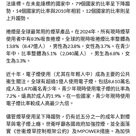
法達標。在未能達標的國家中，79個國家的比率呈下降趨
勢，14個國家的比率與2010年相若，12個國家的比率則呈
上升趨勢。
捲煙是全球最常用的煙草產品。在2024年，所有現時煙草
使用者中有83%吸食捲煙。全球的現時吸捲煙比率整體為
13.8%（8.47億人），男性為23.8%，女性為3.7%。在青少
年中，比率整體為5.1%（2,040萬人），男生為6.8%，女
生為3.3%。
近十年，電子煙使用（尤其在年輕人中）成為主要的公共
衞生關注。全球有超過1億人使用電子煙，包括8,610萬名
成人及1,470萬名青少年。青少年現時使用電子煙的比率為
7.2%，遠高於成人的1.9%。在一些國家，青少年現時使用
電子煙比率較成人高最少九倍。
儘管煙草使用呈下降趨勢，仍有近五分之一的成年人對煙
草與電子煙上癮。世衞呼籲各國政府加強控煙，並全面落
實《世衞煙草控制框架公約》及MPOWER措施。為加快