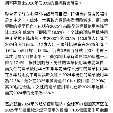
用率降至比2010年低30%的目標將會落空。
聯合國了訂立多項可持續發展目標，確保良好健康與福址
是其中之一。此外，世衞致力透過多重策略減少非傳染病
導致的提早死亡，包括在2025年前將全球煙草使用率降至
比2010年低30%（即降至18.3%）。全球的現時煙草使用
率正呈現下降趨勢，由2000年的33.1%（13.8億人）降至
2024年的19.5%（12億人）。預計比率會在2025年降至
19.2%，較目標（18.3%）仍高0.9個百分點；預計尚需三
年才可降至目標水平。世衞預料比率有望在2030年進一步
降至17.4%。按性別劃分，男性的煙草使用率未能達標，
而女性的煙草使用率已於數年前達標。男性的煙草使用率
在各年齡組別中均遠高於女性。2024年男性的煙草使用率
為32.5%，預計在2025年微降至32.0%，較目標（29.0%）
高3.0個百分點。女性的煙草使用率則已於2020年達標，
而其2024年的比率為6.6%。
基於截至2024年的煙草使用趨勢，全球有61個國家有望在
2025年前達至減少煙草使用的目標，105個國家則可能無