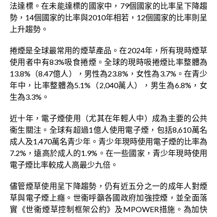
法達標。在未能達標的國家中，79個國家的比率呈下降趨
勢，14個國家的比率與2010年相若，12個國家的比率則呈
上升趨勢。
捲煙是全球最常用的煙草產品。在2024年，所有現時煙草
使用者中有83%吸食捲煙。全球的現時吸捲煙比率整體為
13.8%（8.47億人），男性為23.8%，女性為3.7%。在青少
年中，比率整體為5.1%（2,040萬人），男生為6.8%，女
生為3.3%。
近十年，電子煙使用（尤其在年輕人中）成為主要的公共
衞生關注。全球有超過1億人使用電子煙，包括8,610萬名
成人及1,470萬名青少年。青少年現時使用電子煙的比率為
7.2%，遠高於成人的1.9%。在一些國家，青少年現時使用
電子煙比率較成人高最少九倍。
儘管煙草使用呈下降趨勢，仍有近五分之一的成年人對煙
草與電子煙上癮。世衞呼籲各國政府加強控煙，並全面落
實《世衞煙草控制框架公約》及MPOWER措施。為加快