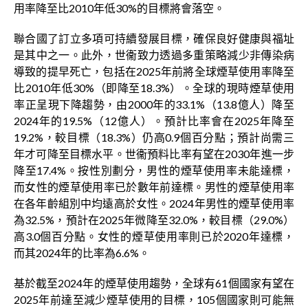
用率降至比2010年低30%的目標將會落空。
聯合國了訂立多項可持續發展目標，確保良好健康與福址
是其中之一。此外，世衞致力透過多重策略減少非傳染病
導致的提早死亡，包括在2025年前將全球煙草使用率降至
比2010年低30%（即降至18.3%）。全球的現時煙草使用
率正呈現下降趨勢，由2000年的33.1%（13.8億人）降至
2024年的19.5%（12億人）。預計比率會在2025年降至
19.2%，較目標（18.3%）仍高0.9個百分點；預計尚需三
年才可降至目標水平。世衞預料比率有望在2030年進一步
降至17.4%。按性別劃分，男性的煙草使用率未能達標，
而女性的煙草使用率已於數年前達標。男性的煙草使用率
在各年齡組別中均遠高於女性。2024年男性的煙草使用率
為32.5%，預計在2025年微降至32.0%，較目標（29.0%）
高3.0個百分點。女性的煙草使用率則已於2020年達標，
而其2024年的比率為6.6%。
基於截至2024年的煙草使用趨勢，全球有61個國家有望在
2025年前達至減少煙草使用的目標，105個國家則可能無