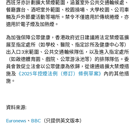
西班牙亦計劃擴大禁煙範圍，涵蓋室外公共交通輪候處、
餐廳露台、酒吧室外範圍、校園操場、大學校園、公司車
輛及戶外節慶活動等場所。禁令不僅適用於傳統捲煙，亦
適用於電子煙及加熱煙。
為加強保障公眾健康，香港政府近日建議將法定禁煙區擴
展至指定處所（如學校、醫院、指定診所及健康中心等）
出入口3米範圍、公共交通輪候隊伍，以及進入指定處所
（如啟德體育園、戲院、公眾游泳池等）的排隊隊伍。委
員會敦促立法會以公眾健康為依歸，從速通過擴大禁煙措
施及
《2025年控煙法例（修訂）條例草案》
內的其他措
施。
資料來源:
Euronews
、
BBC
（只提供英文版本）