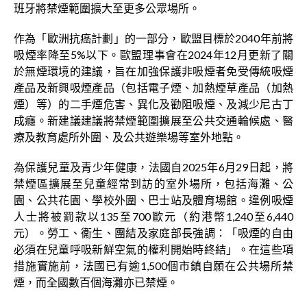
班牙將禁煙範圍擴大至更多公眾場所。
作為「歐洲抗癌計劃」的一部分，歐盟目標於2040年前將
吸煙率降至5%以下。歐盟理事會在2024年12月更新了關
於無煙環境的建議，旨在加強保護非吸煙者免受傳統吸煙
產品及新興吸煙產品（包括電子煙、加熱煙草產品（加熱
煙）等）的二手煙危害、異化及勸阻吸煙、及減少尼古丁
成癮。新建議建議將禁煙範圍擴展至公共交通輪候處、醫
療及教育處所外圍、及公共遊樂場等室外地點。
為保護兒童及青少年健康，法國自2025年6月29日起，將
禁煙區擴展至兒童經常到訪的室外場所，包括海灘、公
園、公共花園、學校外圍、巴士站及體育場館。違例吸煙
人士將被罰款以135至700歐元（約港幣1,240至6,440
元）。勞工、衞生、團結及家庭部長強調：「吸煙的自由
必須在兒童呼吸新鮮空氣的權利開始時終結」。在這些項
措施實施前，法國已有逾1,500個市鎮自願在公共場所禁
煙，而全國數百個海灘亦已禁煙。