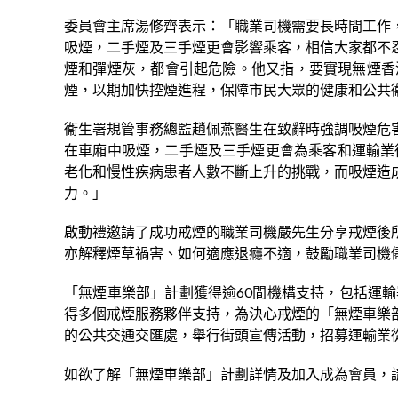
委員會主席湯修齊表示：「職業司機需要長時間工作
吸煙，二手煙及三手煙更會影響乘客，相信大家都不
煙和彈煙灰，都會引起危險。他又指，要實現無煙香
煙，以期加快控煙進程，保障市民大眾的健康和公共
衞生署規管事務總監趙佩燕醫生在致辭時強調吸煙危
在車廂中吸煙，二手煙及三手煙更會為乘客和運輸業
老化和慢性疾病患者人數不斷上升的挑戰，而吸煙造
力。」
啟動禮邀請了成功戒煙的職業司機嚴先生分享戒煙後
亦解釋煙草禍害、如何適應退癮不適，鼓勵職業司機
「無煙車樂部」計劃獲得逾60間機構支持，包括運
得多個戒煙服務夥伴支持，為決心戒煙的「無煙車樂
的公共交通交匯處，舉行街頭宣傳活動，招募運輸業
如欲了解「無煙車樂部」計劃詳情及加入成為會員，請瀏覽www.s