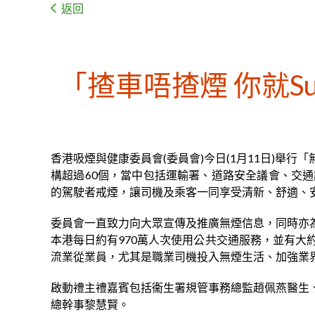
返回
「揸車唔揸煙 你就S
香港吸煙與健康委員會(委員會)今日(1月11日)
構超過60個，當中包括運輸署、道路安全議會、交
的駕駛者戒煙，讓司機及乘客一同享受清新、舒適、
委員會一直致力向大眾宣傳及推廣無煙信息，同時亦
本港每日約有970萬人次使用公共交通服務，並有大
流業從業員，尤其是職業司機投入無煙生活、加強業
啟動禮主禮嘉賓包括衞生署規管事務總監趙佩燕醫生
總幹事黎慧賢。