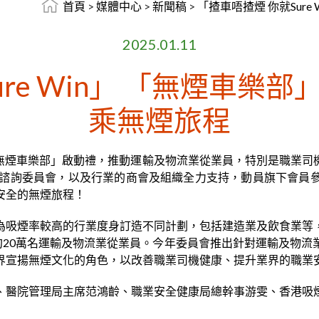
首頁
>
媒體中心
>
新聞稿
>
「揸車唔揸煙 你就Sur
2025.01.11
ure Win」 「無煙車樂
乘無煙旅程
舉行「無煙車樂部」啟動禮，推動運輸及物流業從業員，特別是職業
通諮詢委員會，以及行業的商會及組織全力支持，動員旗下會員
安全的無煙旅程！
為吸煙率較高的行業度身訂造不同計劃，包括建造業及飲食業等
約20萬名運輸及物流業從業員。今年委員會推出針對運輸及物
界宣揚無煙文化的角色，以改善職業司機健康、提升業界的職業
、醫院管理局主席范鴻齡、職業安全健康局總幹事游雯、香港吸