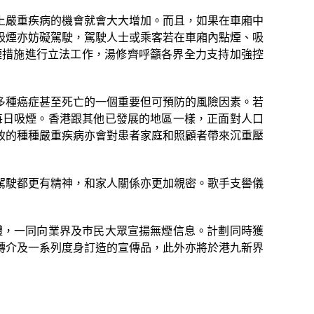
上嚴重疾病的機會就會大大增加。而且，如果在車廂中
吸煙亦妨礙駕駛，駕駛人士或乘客若在車廂內點煙、吸
煙措施進行立法工作，湯修齊呼籲各界全力支持加強控
多種癌症甚至死亡的一個重要但可預防的風險因素。若
每日吸煙。香港跟其他已發展的地區一樣，正面對人口
致的種種嚴重疾病亦會對患者家庭和照顧者帶來沉重壓
駕駛都更有精神，和家人關係亦更加親密。歌手支嚳儀
體，一同向業界及巿民大眾宣揚無煙信息。計劃同時獲
轉介及一系列度身訂造的宣傳品，此外亦將於港九新界