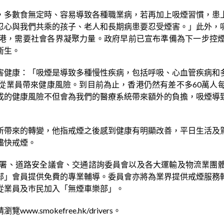
，多數食無定時、容易導致各種職業病，若再加上吸煙習慣，患
忍心與我們共乘的孩子、老人和長期病患要忍受煙害。」此外，
港，需要社會各界凝聚力量。政府早前已宣布準備為下一步控
衞生。
害健康：「吸煙是導致多種慢性疾病，包括呼吸、心血管疾病和
從業員帶來健康風險。到目前為止，香港仍然有差不多60萬人
成的健康風險不但會為我們的醫療系統帶來額外的負擔，吸煙導
所帶來的轉變，他指戒煙之後感到健康有明顯改善，平日生活及
儘快戒煙。
輸署、道路安全議會、交通諮詢委員會以及各大運輸及物流業團
部」會員提供免費的專業輔導。委員會亦將為業界提供戒煙服務
從業員及巿民加入「無煙車樂部」。
mokefree.hk/drivers。