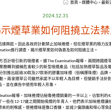
首頁
>
媒體中心
>
最新
2024.12.31
揭示煙草業如何阻撓立法禁
迅速興起。因此各政府計劃禁止加味捲煙，但在煙草業的極力反
ination進行調查，揭示煙草業如何偽善及如何阻撓立法。
計吸引新的吸煙者。據The Examination報導，兩間跨
業務轉到據稱危害較少的新型吸煙產品（包括加熱煙草製品及
分別推出超過30款及27款新的膠囊加味煙（俗稱爆珠煙）品牌
動。兩家煙草公司雖然承諾不以年輕人為目標，但營銷手法針
品、並在廣告中使用年輕人形象。
mination報導，加味捲煙佔秘魯捲煙銷量的一半以上，佔智
了一些在12-17歲之間開始吸煙的年青人，他們表示加味捲煙
帶來的刺喉感，使捲煙味道像口香糖，並減少偏頭痛和噁心等負