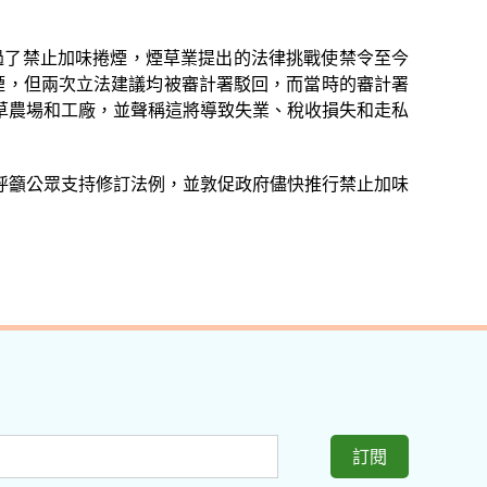
過了禁止加味捲煙，煙草業提出的法律挑戰使禁令至今
捲煙，但兩次立法建議均被審計署駁回，而當時的審計署
草農場和工廠，並聲稱這將導致失業、稅收損失和走私
呼籲公眾支持修訂法例，並敦促政府儘快推行禁止加味
訂閱