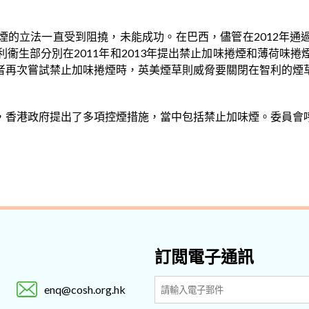
煙的立法一直受到阻撓，未能成功。在巴西，儘管在2012年通
衞生部分別在2011年和2013年提出禁止加味捲煙和薄荷味
者再次嘗試禁止加味捲煙時，英美煙草則威脅要關閉在智利的煙
，香港政府提出了多項控煙措施，當中包括禁止加味煙。委員會
訂閲電子通訊
enq@cosh.org.hk