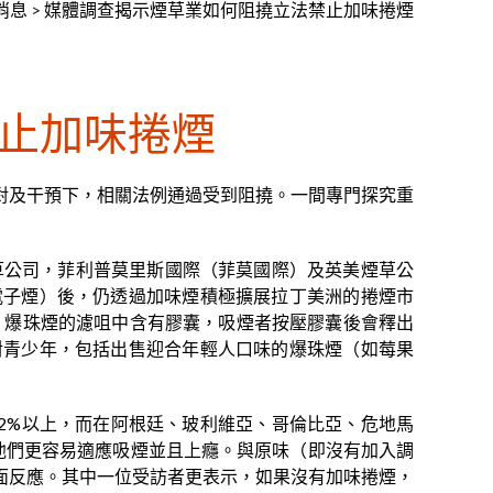
消息
>
媒體調查揭示煙草業如何阻撓立法禁止加味捲煙
止加味捲煙
對及干預下，相關法例通過受到阻撓。一間專門探究重
國煙草公司，菲利普莫里斯國際（菲莫國際）及英美煙草公
電子煙）後，仍透過加味煙積極擴展拉丁美洲的捲煙市
。爆珠煙的濾咀中含有膠囊，吸煙者按壓膠囊後會釋出
對青少年，包括出售迎合年輕人口味的爆珠煙（如莓果
利的42%以上，而在阿根廷、玻利維亞、哥倫比亞、危地馬
讓他們更容易適應吸煙並且上癮。與原味（即沒有加入調
面反應。其中一位受訪者更表示，如果沒有加味捲煙，