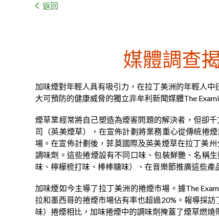
返回
媒體調查
加味煙對年輕人具有吸引力，在拉丁美洲的年輕人中
大可預防的健康威脅的獨立非牟利新聞媒體The Exam
煙草業經常將自己塑造為煙害問題的解決者，但卻千方百
司（英美煙草），在宣佈計劃將業務重心從傳統捲煙
場。在宣佈計劃後，菲莫國際及英美煙草在拉丁美州
調味劑。這些捲煙設有不同口味、包裝鮮艷、名稱生
味、檸檬梳打味、棒棒糖味）、在音樂節推廣這些產
加味煙如今主導了拉丁美洲的捲煙市場。據The Exa
拉和墨西哥的捲煙市場佔有率也超過20%。報導採訪
味）捲煙相比，加味捲煙中的調味劑掩蓋了煙草燃燒