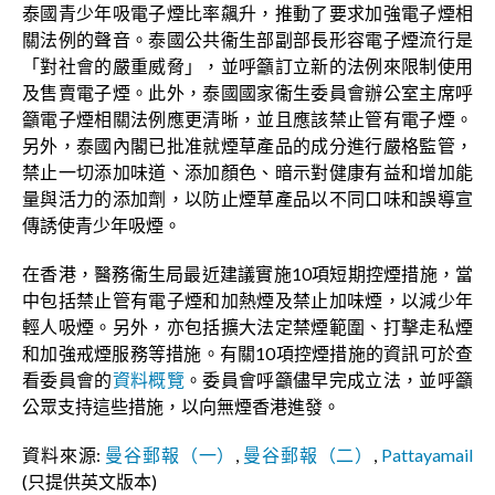
泰國青少年吸電子煙比率飆升，推動了要求加強電子煙相
關法例的聲音。泰國公共衞生部副部長形容電子煙流行是
「對社會的嚴重威脅」，並呼籲訂立新的法例來限制使用
及售賣電子煙。此外，泰國國家衞生委員會辦公室主席呼
籲電子煙相關法例應更清晰，並且應該禁止管有電子煙。
另外，泰國內閣已批准就煙草產品的成分進行嚴格監管，
禁止一切添加味道、添加顏色、暗示對健康有益和增加能
量與活力的添加劑，以防止煙草產品以不同口味和誤導宣
傳誘使青少年吸煙。
在香港，醫務衞生局最近建議實施10項短期控煙措施，當
中包括禁止管有電子煙和加熱煙及禁止加味煙，以減少年
輕人吸煙。另外，亦包括擴大法定禁煙範圍、打擊走私煙
和加強戒煙服務等措施。有關10項控煙措施的資訊可於查
看委員會的
資料概覽
。委員會呼籲儘早完成立法，並呼籲
公眾支持這些措施，以向無煙香港進發。
資料來源:
曼谷郵報（一）
,
曼谷郵報（二）
,
Pattayamail
(只提供英文版本)