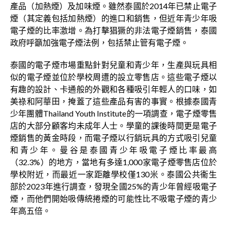
產品（加熱煙）及加味煙。雖然泰國於2014年已禁止電子
煙（其定義包括加熱煙）的進口和銷售，但近年青少年吸
電子煙的比率激增。為打擊猖獗的非法電子煙銷售，泰國
政府呼籲加強電子煙法例，包括禁止管有電子煙。
泰國的電子煙市場重點針對兒童和青少年，生產與玩具相
似的電子煙並位於學校周遭的設立零售店。這些電子煙以
有趣的設計、卡通般的外觀和各種吸引年輕人的口味，如
美祿和阿華田，掩蓋了這些產品有害的事實。根據泰國青
少年團體Thailand Youth Institute的一項調查，電子煙零售
店的大部分顧客均未成年人士。學童的課後時間更是電子
煙銷售的黃金時段，而電子煙以行銷玩具的方式吸引兒童
和青少年。曼谷是泰國青少年吸電子煙比率最高
（32.3%）的地方，當地有多達1,000家電子煙零售店位於
學校附近，而最近一家距離學校僅130米。泰國公共衞生
部於2023年進行調查，發現全國25%的青少年曾經吸電子
煙，而他們開始吸傳統捲煙的可能性比不吸電子煙的青少
年高五倍。