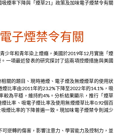
國吸煙率下降與「煙草21」政策及加味電子煙禁令有關
味電子煙禁令有關
少年和青年染上煙癮，美國於2019年12月實施「煙
子煙。一項最近發表的研究探討了這兩項控煙措施與美國
查，當中包括健康相關的題目、現時捲煙、電子煙及無煙煙草的使用狀
率由2011年的23.2%下降至2022年的14.1%，吸
草的比率較為平穩，維持約4%。分析結果顯示，推行「煙草
煙比率、吸電子煙比率及使用無煙煙草比率0.92個百
歲人士吸煙比率的下降普遍一致。現加味電子煙禁令則減少
不可逆轉的傷害，影響注意力、學習能力及控制力，並