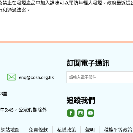
及禁止在吸煙產品中加入調味可以預防年輕人吸煙。政府最近提
行和通過法案。
訂閲電子通訊
enq@cosh.org.hk
3室
追蹤我們
- 下午5:45，公眾假期除外
網站地圖
免責條款
私隱政策
聲明
種族平等政策