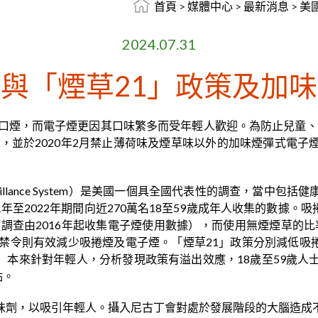
首頁
>
媒體中心
>
最新消息
>
美
2024.07.31
與「煙草21」政策及加
口煙，而電子煙更因其口味繁多而受年輕人歡迎。為防止兒童、青
歲，並於2020年2月禁止薄荷味及煙草味以外的加味煙彈式電
tor Surveillance System）是美國一個具全國代表性的調
2022年期間向近270萬名18至59歲成年人收集的數據。吸捲煙比
0.4%（調查由2016年起收集電子煙使用數據），而使用無煙煙
禁令則有效減少吸捲煙及電子煙。「煙草21」政策分別減低吸捲
草21」本來針對年輕人，分析發現政策有溢出效應，18歲至59
點。
味劑，以吸引年輕人。攝入尼古丁會對處於發展階段的大腦造成