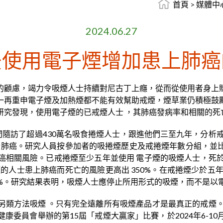
首頁
>
媒體中
2024.06.27
後使用電子煙增加患上肺癌
的顧慮，竭力令吸煙人士持續對尼古丁上癮，從而從使用者身上
一再重申電子煙及加熱煙都不能有效幫助戒煙，煙草業仍積極鼓
研究發現，使用電子煙的已戒煙人士 ，其肺癌發病率和相關的死
年期間隨訪了超過430萬名吸食捲煙人士，跟進他們三至九年，分
加者死於肺癌。研究人員按參加者的吸捲煙歷史及戒捲煙年數分組
相關風險。已戒捲煙至少五年並使用 電子煙的吸煙人士，死於肺癌
煙的人士患上肺癌而死亡的風險更高出 350%。在戒捲煙少於五
1%。研究結果表明，吸煙人士應停止所用形式的吸煙，而不是以
類方法吸煙 。只有完全遠離所有吸煙產品才是最真正的戒煙。吸煙
康委員會舉辦的第15屆「戒煙大贏家」比賽，於2024年6-1