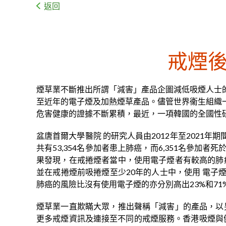
返回
戒煙
煙草業不斷推出所謂「減害」產品企圖減低吸煙人士
至近年的電子煙及加熱煙草產品。儘管世界衞生組織
危害健康的證據不斷累積，最近，一項韓國的全國性
盆唐首爾大學醫院 的研究人員由2012年至2021
共有53,354名參加者患上肺癌，而6,351名參
果發現，在戒捲煙者當中，使用電子煙者有較高的肺癌
並在戒捲煙前吸捲煙至少20年的人士中，使用 電子
肺癌的風險比沒有使用電子煙的亦分別高出23%和7
煙草業一直欺瞞大眾，推出聲稱「減害」的產品，以另
更多戒煙資訊及連接至不同的戒煙服務。香港吸煙與健