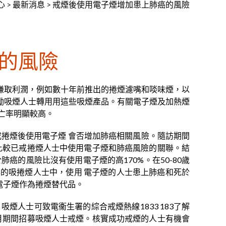
心
>
最新消息
>
戒煙後使用電子煙增加患上肺癌的風險
的風險
賺取利潤，例如數十年前推出的捲煙濾嘴和啖味煙，以
勵吸煙人士轉用用這些吸煙產品。有關電子煙及加熱煙
亡率明顯較高。
析戒捲煙後使用電子煙 會否增加肺癌相關風險。隨訪期間
，並比較已戒捲煙人士中使用電子煙和肺癌風險的關聯。結
的風險比沒有使用電子煙的高170%。在50-80歲
年的吸捲煙人士中，使用 電子煙的人士患上肺癌和死於
電子煙作為捲煙替代品。
人士可致電衞生署的綜合戒煙熱線1833 183了解
0月期間招募吸煙人士戒煙。核實成功戒煙的人士有機會