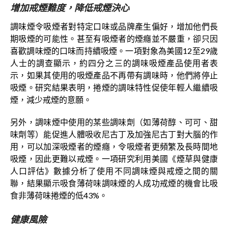
增加戒煙難度，降低戒煙決心
調味煙令吸煙者對特定口味或品牌產生偏好，增加他們長
期吸煙的可能性。甚至有吸煙者的煙癮並不嚴重，卻只因
喜歡調味煙的口味而持續吸煙。一項對象為美國12至29歲
人士的調查顯示，約四分之三的調味吸煙產品使用者表
示，如果其使用的吸煙產品不再帶有調味時，他們將停止
吸煙。研究結果表明，捲煙的調味特性促使年輕人繼續吸
煙，減少戒煙的意願。
另外，調味煙中使用的某些調味劑（如薄荷醇、可可、甜
味劑等）能促進人體吸收尼古丁及加強尼古丁對大腦的作
用，可以加深吸煙者的煙癮，令吸煙者更頻繁及長時間地
吸煙，因此更難以戒煙。一項研究利用美國《煙草與健康
人口評估》數據分析了使用不同調味煙與戒煙之間的關
聯，結果顯示吸食薄荷味調味煙的人成功戒煙的機會比吸
食非薄荷味捲煙的低43%。
健康風險