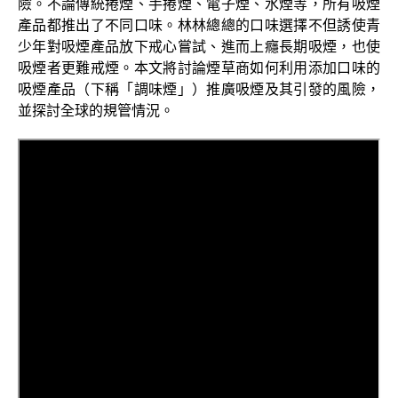
險。不論傳統捲煙、手捲煙、電子煙、水煙等，所有吸煙
產品都推出了不同口味。林林總總的口味選擇不但誘使青
少年對吸煙產品放下戒心嘗試、進而上癮長期吸煙，也使
吸煙者更難戒煙。本文將討論煙草商如何利用添加口味的
吸煙產品（下稱「調味煙」）推廣吸煙及其引發的風險，
並探討全球的規管情況。