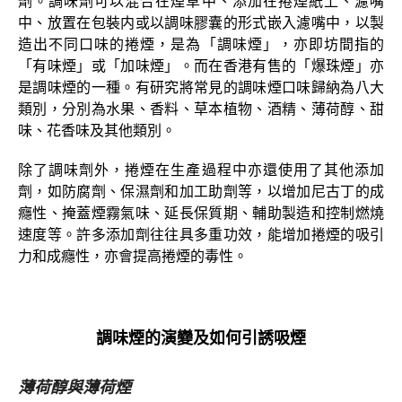
劑。調味劑可以混合在煙草中、添加在捲煙紙上、濾嘴
中、放置在包裝内或以調味膠囊的形式嵌入濾嘴中，以製
造出不同口味的捲煙，是為「調味煙」，亦即坊間指的
「有味煙」或「加味煙」。而在香港有售的「爆珠煙」亦
是調味煙的一種。有研究將常見的調味煙口味歸納為八大
類別，分別為水果、香料、草本植物、酒精、薄荷醇、甜
味、花香味及其他類別。
除了調味劑外，捲煙在生產過程中亦還使用了其他添加
劑，如防腐劑、保濕劑和加工助劑等，以增加尼古丁的成
癮性、掩蓋煙霧氣味、延長保質期、輔助製造和控制燃燒
速度等。許多添加劑往往具多重功效，能增加捲煙的吸引
力和成癮性，亦會提高捲煙的毒性。
調味煙的演變及如何引誘吸煙
薄荷醇與薄荷煙