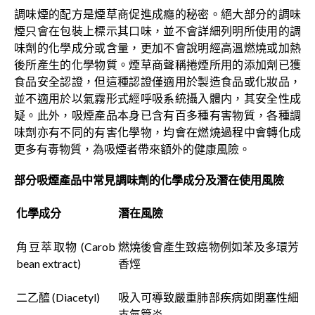
調味煙的配方是煙草商促進成癮的秘密。絕大部分的調味
煙只會在包裝上標示其口味，並不會詳細列明所使用的調
味劑的化學成分或含量，更加不會說明經高溫燃燒或加熱
後所產生的化學物質。煙草商聲稱捲煙所用的添加劑已獲
食品安全認證，但這種認證僅適用於製造食品或化妝品，
並不適用於以氣霧形式經呼吸系統攝入體内，其安全性成
疑。此外，吸煙產品本身已含有百多種有害物質，各種調
味劑亦有不同的有害化學物，均會在燃燒過程中會轉化成
更多有毒物質，為吸煙者帶來額外的健康風險。
部分吸煙產品中常見調味劑的化學成分及潛在使用風險
化學成分
潛在風險
角豆萃取物 (Carob
燃燒後會產生致癌物例如苯及多環芳
bean extract)
香烴
二乙醯 (Diacetyl)
吸入可導致嚴重肺部疾病如閉塞性細
支氣管炎