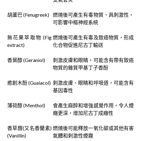
胡蘆巴 (Fenugreek)
燃燒後可產生有毒物質、具刺激性，
可影響中樞神經系統
無花果萃取物 (Fig
燃燒後可產生有毒及致癌物質，形成
extract)
化合物促進尼古丁輸送
香葉醇 (Geraniol)
刺激皮膚和眼睛，可能含有帶有致癌
物質的雜質甲基丁子香酚
癒創木酚 (Guaiacol)
刺激皮膚、眼睛和呼吸道，可能含有
基因毒性
薄荷醇 (Menthol)
會產生麻醉和增強感覺作用，令人煙
癮更深，增加尼古丁成癮性
香草醛(又名香蘭素)
燃燒後可能釋放一氧化碳或其他有害
(Vanillin)
氣體和刺激性煙霧