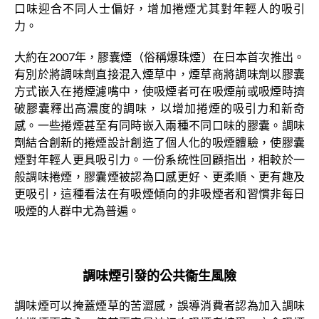
口味迎合不同人士偏好，增加捲煙尤其對年輕人的吸引
力。
大約在2007年，膠囊煙（俗稱爆珠煙）在日本首次推出。
有別於將調味劑直接混入煙草中，煙草商將調味劑以膠囊
方式嵌入在捲煙濾嘴中，使吸煙者可在吸煙前或吸煙時擠
破膠囊釋出高濃度的調味，以增加捲煙的吸引力和新奇
感。一些捲煙甚至有同時嵌入兩種不同口味的膠囊。調味
劑結合創新的捲煙設計創造了個人化的吸煙體驗，使膠囊
煙對年輕人更具吸引力。一份系統性回顧指出，相較於一
般調味捲煙，膠囊煙被認為口感更好、更柔順、更有趣及
更吸引，這種看法在有吸煙傾向的非吸煙者和習慣非每日
吸煙的人群中尤為普遍。
調味煙引發的公共衞生風險
調味煙可以掩蓋煙草的苦澀感，誤導消費者認為加入調味