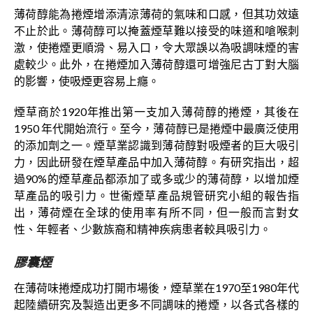
薄荷醇能為捲煙增添清涼薄荷的氣味和口感，但其功效遠
不止於此。薄荷醇可以掩蓋煙草難以接受的味道和嗆喉刺
激，使捲煙更順滑、易入口，令大眾誤以為吸調味煙的害
處較少。此外，在捲煙加入薄荷醇還可增強尼古丁對大腦
的影響，使吸煙更容易上癮。
煙草商於1920年推出第一支加入薄荷醇的捲煙，其後在
1950 年代開始流行。至今，薄荷醇已是捲煙中最廣泛使用
的添加劑之一。煙草業認識到薄荷醇對吸煙者的巨大吸引
力，因此研發在煙草產品中加入薄荷醇。有研究指出，超
過90%的煙草產品都添加了或多或少的薄荷醇，以增加煙
草產品的吸引力。世衞煙草產品規管研究小組的報告指
出，薄荷煙在全球的使用率有所不同，但一般而言對女
性、年輕者、少數族裔和精神疾病患者較具吸引力。
膠囊煙
在薄荷味捲煙成功打開市場後，煙草業在1970至1980年代
起陸續研究及製造出更多不同調味的捲煙，以各式各樣的