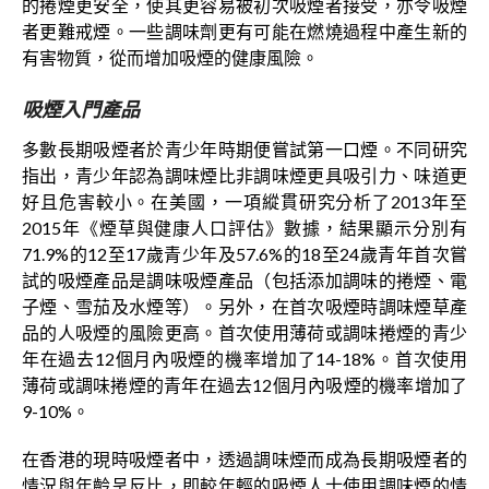
的捲煙更安全，使其更容易被初次吸煙者接受，亦令吸煙
者更難戒煙。一些調味劑更有可能在燃燒過程中產生新的
有害物質，從而增加吸煙的健康風險。
吸煙入門產品
多數長期吸煙者於青少年時期便嘗試第一口煙。不同研究
指出，青少年認為調味煙比非調味煙更具吸引力、味道更
好且危害較小。在美國，一項縱貫研究分析了2013年至
2015年《煙草與健康人口評估》數據，結果顯示分別有
71.9%的12至17歲青少年及57.6%的18至24歲青年首次嘗
試的吸煙產品是調味吸煙產品（包括添加調味的捲煙、電
子煙、雪茄及水煙等）。另外，在首次吸煙時調味煙草產
品的人吸煙的風險更高。首次使用薄荷或調味捲煙的青少
年在過去12個月內吸煙的機率增加了14-18%。首次使用
薄荷或調味捲煙的青年在過去12個月內吸煙的機率增加了
9-10%。
在香港的現時吸煙者中，透過調味煙而成為長期吸煙者的
情況與年齡呈反比，即較年輕的吸煙人士使用調味煙的情