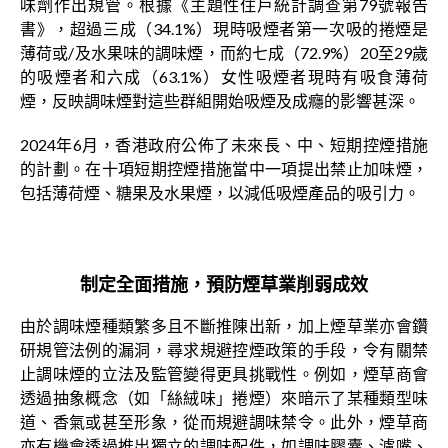
味劑作出規管。根據《主題性住戶統計調查第79號報告
書》，超過三成（34.1%）現時吸煙者第一次吸的捲煙是
薄荷或/及水果味的調味煙，而約七成（72.9%）20至29歲
的吸煙者和六成（63.1%）女性吸煙者現時有吸食薄荷
煙，反映調味煙對這些群組開始吸煙及成癮的影響甚深。
2024年6月，香港政府公佈了未來長、中、短期控煙措施
的計劃。在十項短期控煙措施當中一項提出禁止加味煙，
包括薄荷煙、糖果及水果煙，以減低吸煙產品的吸引力。
制定全面措施，預防煙草業削弱成效
由於調味煙種類繁多且不斷推陳出新，加上煙草業亦會鑽
研規管法例的漏洞，尋求規避控煙政策的手段，令有關禁
止調味煙的立法及監管變得更具挑戰性。例如，煙草商會
透過抽象概念（如「絲絨味」捲煙）來暗示了某種類型味
道、香氣或甚至形象，從而規避調味禁令。此外，煙草商
亦有機會透過推出獨立的調味配件，如調味膠囊、濾嘴、