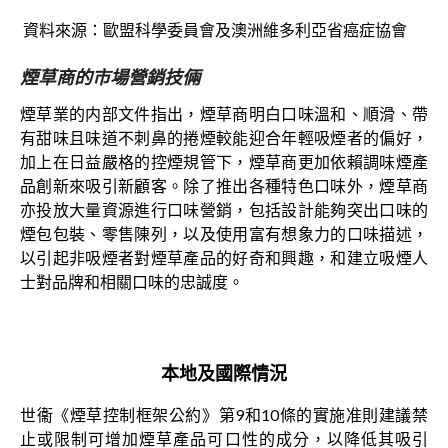
資料來源：歐盟科學委員會及澳洲維多利亞省癌症協會
煙草商的市場營銷技倆
煙草業的内部文件指出，煙草商明白口味溫和、順滑、帶
有甜味且味道不刺鼻的捲煙較能迎合年輕吸煙者的偏好，
加上在日益嚴格的控煙規管下，煙草商更加依賴調味煙產
品創新來吸引新顧客。除了推出各種特色口味外，煙草商
亦投放大量資源進行口味營銷，包括設計能夠突出口味的
煙包包裝、零售陳列，以及使用富有想象力的口味描述，
以引起非吸煙者對煙草產品的好奇和興趣，和建立吸煙人
士對品牌和相關口味的忠誠度。
本地及國際情況
世衞《煙草控制框架公約》第9和10條的實施准則建議禁
止或限制可增加煙草產品可口性的成分，以降低其吸引