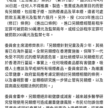
30日起，任何人不得推廣、製造、售賣或為商業目的而管
有另類煙，包括電子煙、加熱煙產品及草本煙，違者可處
罰款五萬港元及監禁六個月。另外，按《2023年進出口
（修訂）條例》（進出口條例），進口另類煙經簡易程序
定罪可被罰款50萬港元及監禁兩年，或經公訴程序定罪可
被罰款200萬元及監禁七年。
委員會主席湯修齊表示:「另類煙針對兒童及青少年，其禍
害已在海外蔓延。全禁另類煙在香港實施後，保障下一代
免受不同形式的煙草誘惑危害，並杜絕煙草以另類煙形式
於香港流行蔓延。事實上，任何吸煙產品都有害健康，吸
煙人士應該及早戒掉所有吸煙產品。委員會認為，為維護
公眾健康，政府當局應考慮定期檢討另類煙相關的條例，
以及審視影響，並積極研究進一步禁止管有另類煙，以及
提高違反相關法例的罰則。」
委員會重申，另類煙絕非較健康或減害，越來越多醫學研
究發現使用另類煙可造成嚴重健康風險。市民切勿誤信煙
草廣告或因好奇嘗試，避免從而染上吸煙習慣、損害健