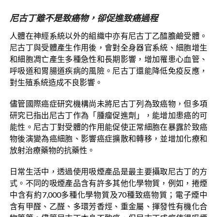
尼古丁雖不是致癌物，卻促進致癌過程
人體在神經系統以外的組織中亦有尼古丁乙醯膽鹼受體。
尼古丁與受體產生作用後，會對全身器官系統、細胞增生
和細胞凋亡產生多種急性和長期影響，增加罹患心血管、
呼吸道和胃腸道疾病的風險。尼古丁還能降低免疫反應，
對生殖系統造成不良影響。
儘管國際癌症研究機構尚未將尼古丁列為致癌物，但多項
研究已指出尼古丁作為「腫瘤促進劑」，能增加患癌的可
能性。尼古丁對受體的作用能促使正常細胞在暴露於致癌
物後演變為癌細胞、影響癌症擴散和轉移，並增加化療和
放射治療藥物的抗藥性。
日常生活中，透過使用吸煙產品是最主要攝取尼古丁的方
式。不同的吸煙產品含有許多其他化學物質，例如，捲煙
中含有約7,000多種化學物質及70種致癌物質；電子煙中
含有甲醛、乙醛、多環芳香烴、重金屬、揮發性有機化合