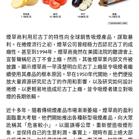
煙草商利用尼古丁的特性向全球銷售吸煙產品，謀取暴
利。在捲煙流行之初，煙草公司曾經極力否認尼古丁的成
癮性。甚至到1994年，煙草商竟然在美國法院的聽證會上
宣誓聲稱尼古丁不會上癮。然而，其後煙草業内部文件被
披露，顯示煙草商一早清楚明白尼古丁上癮是令吸煙者繼
續使用其產品的根本原因。早在1950年代開始，他們便投
放大量資源研究尼古丁的作用和影響，以及研究如何設計
捲煙，以更輕易地造成尼古丁上癮，並令吸煙者建立對吸
煙的長期依賴。
近十多年，隨着傳統煙產品市場漸漸萎縮，煙草商的盈利
面臨重大考驗，他們開始推出各種新型吸煙產品，向大眾
訛稱其「危害較小」，以圖誤導公眾、重新塑造吸煙形
象，並保持自己的生意利潤。事實上，現時市面上絕大部