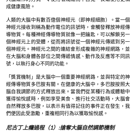
成健康風險。
人類的大腦中有數百億個神經元（即神經細胞）。當一個
神經元接收到稱為動作電位的訊號時，會觸發釋放神經傳
導物質。每種神經傳導物質就像一把鑰匙，可以解鎖另一
個神經元上的受體，從而將訊號從一個神經元傳遞到另一
個神經元。神經元之間的連結會形成複雜的神經網路，並
在大腦和身體各部位之間傳遞情感、動作及反應等不同訊
號，以執行身心不同的功能。
「獎賞機制」是大腦中一個重要神經網路，並與特定的神
經傳導物質多巴胺有關。在健康的大腦中，多巴胺按照大
腦自我調節的方式釋放出來。當我們從某種行為或體驗中
獲得愉悅感時，例如享受美食、進行社交活動時，大腦會
自然釋放多巴胺，以表示有值得記住的事件正在發生，我
們便因此受激勵，重複相同行為以獲取愉悅感。
尼古丁上癮過程（
1
）
:
搶奪大腦自然調節機制