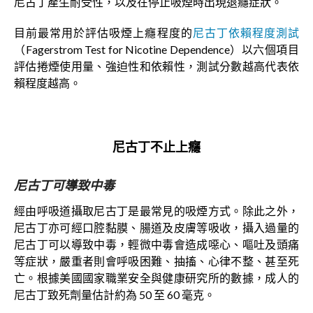
尼古丁產生耐受性，以及在停止吸煙時出現退癮症狀。
目前最常用於評估吸煙上癮程度的
尼古丁依賴程度測試
（Fagerstrom Test for Nicotine Dependence）以六個項目
評估捲煙使用量、強迫性和依賴性，測試分數越高代表依
賴程度越高。
尼古丁不止上癮
尼古丁
可
導致中毒
經由呼吸道攝取尼古丁是最常見的吸煙方式。除此之外，
尼古丁亦可經口腔黏膜、腸道及皮膚等吸收，攝入過量的
尼古丁可以導致中毒，輕微中毒會造成噁心、嘔吐及頭痛
等症狀，嚴重者則會呼吸困難、抽搐、心律不整、甚至死
亡。根據美國國家職業安全與健康研究所的數據，成人的
尼古丁致死劑量估計約為 50 至 60 毫克。