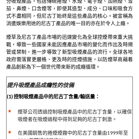
分吸煙產品，包括傳統捲煙、水煙、電子煙、加熱煙、雪
茄、鼻煙、口含煙等，即使其造型、成分、口味和吸食方
式不盡相同，但尼古丁始終是這些產品的核心。被宣稱為
消遣娛樂用途的尼古丁產品的唯一目的亦在於令人上癮。
煙草及尼古丁產品市場的迅速變化為全球控煙帶來重大挑
戰，導致一些國家未能因應產品市場的變化而作出及時規
管或禁制，進一步導致了新型吸煙產品的流行。全球各地
政府需落實更嚴格、更及時的控煙措施，以防煙草商藉着
產品創新為下一個世代帶來新的成癮循環。
提升吸煙產品成癮性的伎倆
(1) 控制吸煙產品中的尼古丁含量/輸送量：
煙草公司透過控制吸煙產品中的尼古丁含量，以確保
吸煙者在吸煙過程中得到足夠的尼古丁刺激。
在美國銷售的捲煙煙霧中的尼古丁含量由1999年至