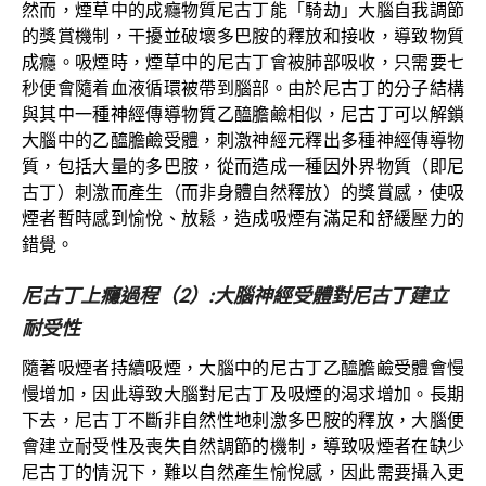
然而，煙草中的成癮物質尼古丁能「騎劫」大腦自我調節
的獎賞機制，干擾並破壞多巴胺的釋放和接收，導致物質
成癮。吸煙時，煙草中的尼古丁會被肺部吸收，只需要七
秒便會隨着血液循環被帶到腦部。由於尼古丁的分子結構
與其中一種神經傳導物質乙醯膽鹼相似，尼古丁可以解鎖
大腦中的乙醯膽鹼受體，刺激神經元釋出多種神經傳導物
質，包括大量的多巴胺，從而造成一種因外界物質（即尼
古丁）刺激而產生（而非身體自然釋放）的獎賞感，使吸
煙者暫時感到愉悅、放鬆，造成吸煙有滿足和舒緩壓力的
錯覺。
尼古丁上癮過程（
2
）
:
大腦神經受體對尼古丁建立
耐受性
隨著吸煙者持續吸煙，大腦中的尼古丁乙醯膽鹼受體會慢
慢增加，因此導致大腦對尼古丁及吸煙的渴求增加。長期
下去，尼古丁不斷非自然性地刺激多巴胺的釋放，大腦便
會建立耐受性及喪失自然調節的機制，導致吸煙者在缺少
尼古丁的情況下，難以自然產生愉悅感，因此需要攝入更