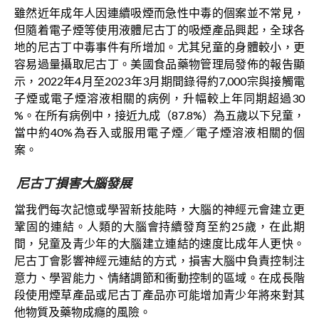
雖然近年成年人因連續吸煙而急性中毒的個案並不常見，
但隨着電子煙等使用液體尼古丁的吸煙產品興起，全球各
地的尼古丁中毒事件有所增加。尤其兒童的身體較小，更
容易過量攝取尼古丁。美國食品藥物管理局發佈的報告顯
示，2022年4月至2023年3月期間錄得約7,000宗與接觸電
子煙或電子煙溶液相關的病例，升幅較上年同期超過30
%。在所有病例中，接近九成（87.8%）為五歲以下兒童，
當中約40%為吞入或服用電子煙／電子煙溶液相關的個
案。
尼古丁損害大腦發展
當我們每次記憶或學習新技能時，大腦的神經元會建立更
鞏固的連結。人類的大腦會持續發育至約25歲，在此期
間，兒童及青少年的大腦建立連結的速度比成年人更快。
尼古丁會影響神經元連結的方式，損害大腦中負責控制注
意力、學習能力、情緒調節和衝動控制的區域。在成長階
段使用煙草產品或尼古丁產品亦可能增加青少年將來對其
他物質及藥物成癮的風險。