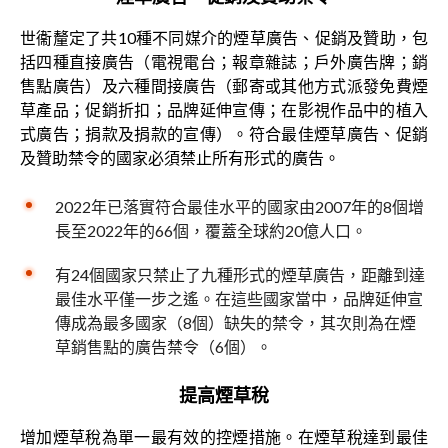
世衞釐定了共10種不同媒介的煙草廣告、促銷及贊助，包
括四種直接廣告（電視電台；報章雜誌；戶外廣告牌；銷
售點廣告）及六種間接廣告（郵寄或其他方式派發免費煙
草產品；促銷折扣；品牌延伸宣傳；在影視作品中的植入
式廣告；捐款及捐款的宣傳）。符合最佳煙草廣告、促銷
及贊助禁令的國家必須禁止所有形式的廣告。
2022年已落實符合最佳水平的國家由2007年的8個增
長至2022年的66個，覆蓋全球約20億人口。
有24個國家只禁止了九種形式的煙草廣告，距離到達
最佳水平僅一步之遙。在這些國家當中，品牌延伸宣
傳成為最多國家（8個）缺失的禁令，其次則為在煙
草銷售點的廣告禁令（6個）。
提高煙草稅
增加煙草稅為單一最有效的控煙措施。在煙草稅達到最佳