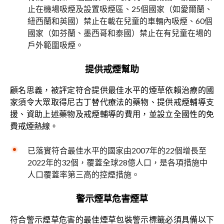
止在機場吸煙及設置吸煙區、25個國家（如愛爾蘭、
紐西蘭和英國）禁止在載在兒童的車輛內吸煙、60個
國家（如芬蘭、墨西哥和泰國）禁止在有兒童在場的
戶外範圍吸煙。
提供戒煙幫助
顧名思義，被評定符合提供最佳水平的煙草依賴治療的國
家須令大眾取得尼古丁替代療法的藥物、提供戒煙輔導支
援、資助上述藥物及戒煙輔導的費用，並設立全國性的免
費戒煙熱線。
已落實符合最佳水平的國家由2007年的22個增長至
2022年的32個，覆蓋全球28億人口，是各項措施中
人口覆蓋率第三高的控煙措施。
警示煙草危害煙草
符合警示煙草危害的最佳煙草包裝警示標籤必須具備以下