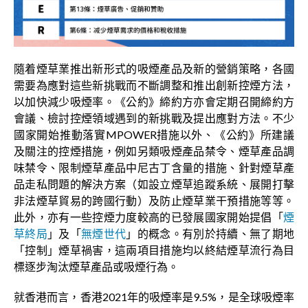
隨着煙草業推出新形式的吸煙產品及新的營銷策略，各國
需要為應對這些新挑戰而不斷調整和推出創新控煙方法，
以加快減少吸煙率。《公約》締約方亦會定期召開締約方
會議、檢討控煙領域遇到的新挑戰及提出應對方法。不少
國家開始推動落實MPOWER措施以外、《公約》所建議
及關注的控煙措施，例如另類吸煙產品禁令、煙草產品調
味禁令、限制煙草產品中尼古丁含量的措施、針對煙草產
品走私問題的解決方案（如設立煙草追蹤系統、展開打擊
非法煙草貿易的跨國行動）及防止煙草業干預措施等等。
此外，亦有一些控煙力度較高的已發展國家開始提倡「
煙
草終局
」及「
無煙世代
」的概念。有別於持續、無了期地
「控制」煙草禍害，這兩項目措施均以終結煙草流行為目
標逐步淘汰煙草產品或吸煙行為。
就香港而言，香港2021年的吸煙率是9.5%，是全球吸煙率