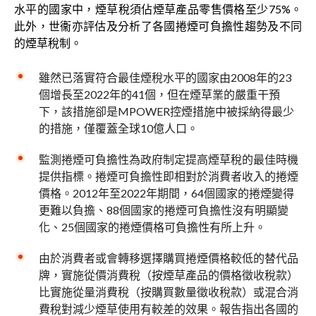
水平的國家中，煙草稅須佔煙草產品零售價格至少75%。
此外，世衞亦評估及分析了各國捲煙可負擔性趨勢及不同
的煙草稅制。
雖然已落實符合最佳煙稅水平的國家由2008年的23
個增長至2022年的41個，但在煙草業的嚴重干預
下，該措施卻是MPOWER控煙措施中被採納得最少
的措施，僅覆蓋全球10億人口。
監測捲煙可負擔性為政府制定提高煙草稅的最佳時機
提供指標。捲煙可負擔性即相對於消費者收入的捲煙
價格。2012年至2022年期間，64個國家的捲煙變得
更難以負擔、88個國家的捲煙可負擔性沒有明顯變
化、25個國家的捲煙價格可負擔性有所上升。
由於消費者或會轉移選擇購買捲煙價格較低的替代品
牌，實施從價消費稅（按煙草產品的價格徵收稅款）
比實施從量消費稅（按購買數量徵收稅款）或混合消
費稅對減少煙草使用有較差的效果。報告指出各國的