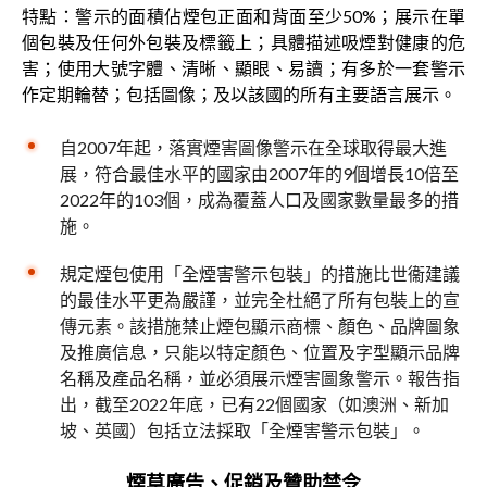
特點：警示的面積佔煙包正面和背面至少50%；展示在單
個包裝及任何外包裝及標籤上；具體描述吸煙對健康的危
害；使用大號字體、清晰、顯眼、易讀；有多於一套警示
作定期輪替；包括圖像；及以該國的所有主要語言展示。
自2007年起，落實煙害圖像警示在全球取得最大進
展，符合最佳水平的國家由2007年的9個增長10倍至
2022年的103個，成為覆蓋人口及國家數量最多的措
施。
規定煙包使用「全煙害警示包裝」的措施比世衞建議
的最佳水平更為嚴謹，並完全杜絕了所有包裝上的宣
傳元素。該措施禁止煙包顯示商標、顏色、品牌圖象
及推廣信息，只能以特定顏色、位置及字型顯示品牌
名稱及產品名稱，並必須展示煙害圖象警示。報告指
出，截至2022年底，已有22個國家（如澳洲、新加
坡、英國）包括立法採取「全煙害警示包裝」。
煙草廣告、促銷及贊助禁令