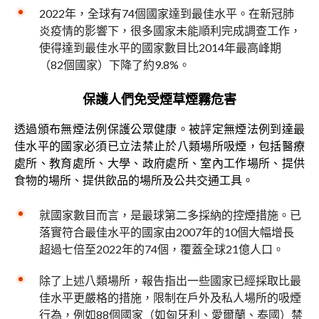
2022年，全球有74個國家達到最佳水平。在新冠肺
炎疫情的影響下，很多國家未能順利完成調查工作，
使得達到最佳水平的國家數目比2014年最高峰期
（82個國家）下降了約9.8%。
保護人們免受煙草煙霧危害
透過頒布無煙法例保護公眾健康。被評定無煙法例到達最
佳水平的國家必須已立法禁止於八類場所吸煙，包括醫療
處所、教育處所、大學、政府處所、室內工作場所、提供
食物的場所、提供飲品的場所及公共交通工具。
就國家數目而言，是最球第二多採納的控煙措施。已
落實符合最佳水平的國家由2007年的10個大幅增長
超過七倍至2022年的74個，覆蓋全球21億人口。
除了上述八類場所，報告指出一些國家已經採取比最
佳水平更嚴格的措施，限制在戶外及私人場所的吸煙
行為，例如88個國家（如匈牙利、愛爾蘭、泰國）禁