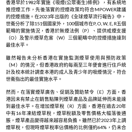
香港早於1982年實施《吸煙(公眾衞生)條例》，有系統地
推控煙工作，先後落實的控煙政策均符合MPOWER建議
的控煙措施。在2023年出版的《全球煙草流行報告》中，
世衞分析了除151個國家外，100個城市在P, O, W, E, R五個
範疇的實施情況，香港於無煙法例（P）、提供戒煙支援
（O）及警示煙草危害（W）三個範疇中的控煙措施達到
最佳水平。
雖然報告未分析香港在實施監測煙草使用與預防政策
（M）的情況，但香港政府約每兩至三年便會進行住戶統
計及校本統計調查本港的成人及青少年的吸煙情況，符合
世衞指出的最佳實施水平。
然而，在落實煙草廣告、促銷及贊助禁令（E）方面，香
港因未有禁止在銷售點陳列煙草產品及品牌延伸而未能達
到最佳水平。在增加煙草稅（R）方面，香港在過去20年
中有16年凍結煙草稅，煙草稅額及零售價格大幅落後通
脹，煙草產品變得越來越容易負擔。雖然已於2023年上調
煙草稅，但現時煙草稅率佔價格的比例僅約64%，仍未合