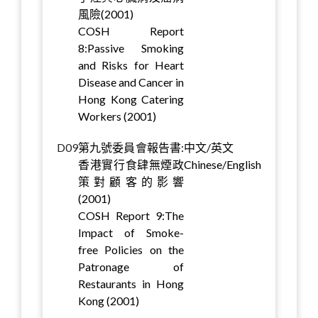
風險(2001)
COSH Report
8:Passive Smoking
and Risks for Heart
Disease and Cancer in
Hong Kong Catering
Workers (2001)
D09
第九號委員會報告書:
中文/英文
香港實行食肆無煙政
Chinese/English
策對顧客的影響
(2001)
COSH Report 9:The
Impact of Smoke-
free Policies on the
Patronage of
Restaurants in Hong
Kong (2001)