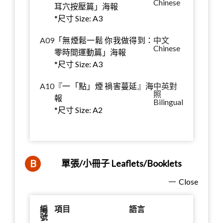
Chinese
耳穴按壓篇」海報
*尺寸 Size: A3
A09
「無煙鬆一鬆 你我做得到：
中文
Chinese
零時間運動篇」海報
*尺寸 Size: A3
A10
『一「點」煙 禍害蔓延』海
中英對
照
報
Bilingual
*尺寸 Size: A2
B
單張/小冊子 Leaflets/Booklets
Close
編
項目
語言
號