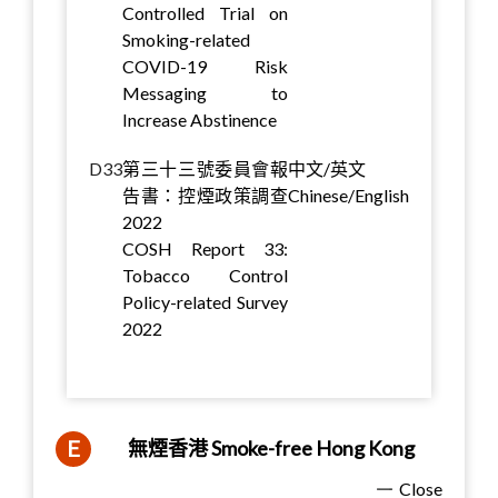
Controlled Trial on
Smoking-related
COVID-19 Risk
Messaging to
Increase Abstinence
D33
第三十三號委員會報
中文/英文
告書：控煙政策調查
Chinese/English
2022
COSH Report 33:
Tobacco Control
Policy-related Survey
2022
E
無煙香港 Smoke-free Hong Kong
Close