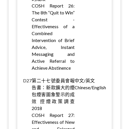
COSH Report 26:
The 8th “Quit to Win”
Contest -
Effectiveness of a
Combined
Intervention of Brief
Advice, Instant
Messaging and
Active Referral to
Achieve Abstinence
D27
第二十七號委員會報
中文/英文
告書：新款擴大的煙
Chinese/English
包煙害圖象警示的成
效 控煙政策調查
2018
COSH Report 27:
Effectiveness of New
and Enlarged