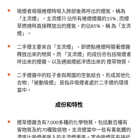
吸煙者吸啜捲煙時吸入肺部後再呼出的煙氣，稱為
「主流煙」，主流煙只 佔所有捲煙煙霧的15% ; 而煙
草燃燒時直接釋放出的煙氣，約佔85%，稱 為「支流
煙」。
二手煙主要來自「支流煙」，即燃點捲煙時隨著煙霧
釋放出來的物質。而 「支流煙」的成份亦包括吸煙者
呼出來的煙霧，以及通過煙紙滲透出來的 煙草物質。
二手煙霧中的粒子會與周圍的空氣結合，形成其他化
合物 ;「被動吸煙」 是指非吸煙者處於二手煙的環境
當中。
成份和特性
煙草煙霧含有7,000多種的化學物質，包括數百種有
害物質及約70種致癌物。支流煙當中一些有毒氣體的
濃度比吸煙者吸入的主流煙更高。室內吸煙區有接近