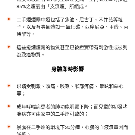
85%之煙氣由「支流煙」所組成。
二手煙煙霧中還包括了焦油、尼古丁、苯并芘等粒
子，以及有毒氣體如一 氧化碳、亞摩尼亞、甲醛、丙
烯醛等。
這些捲煙煙霧的物質甚至已被證實帶有刺激性或被列
為致癌物質。
身體即時影響
眼睛受刺激、頭痛、咳嗽、喉部疼痛、 暈眩和惡心
等；
成年哮喘病患者的肺功能明顯下降；而兒童的初發哮
喘病亦可由家中的二手煙引致的；
暴露在二手煙的環境下30分鐘，心臟的血液流量因而
減低。