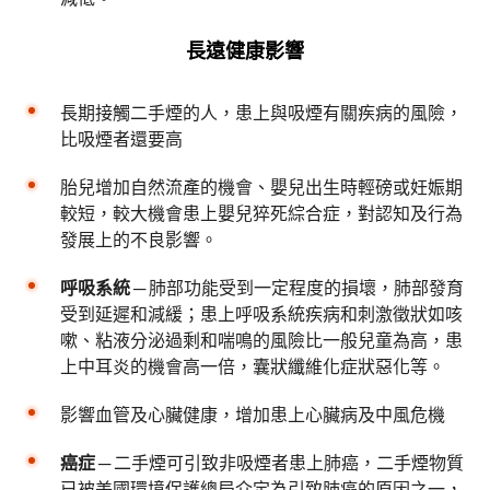
長遠健康影響
長期接觸二手煙的人，患上與吸煙有關疾病的風險，
比吸煙者還要高
胎兒增加自然流產的機會、嬰兒出生時輕磅或妊娠期
較短，較大機會患上嬰兒猝死綜合症，對認知及行為
發展上的不良影響。
呼吸系統
─ 肺部功能受到一定程度的損壞，肺部發育
受到延遲和減緩；患上呼吸系統疾病和刺激徵狀如咳
嗽、粘液分泌過剩和喘鳴的風險比一般兒童為高，患
上中耳炎的機會高一倍，囊狀纖維化症狀惡化等。
影響血管及心臟健康，增加患上心臟病及中風危機
癌症
─ 二手煙可引致非吸煙者患上肺癌，二手煙物質
已被美國環境保護總局介定為引致肺癌的原因之一，