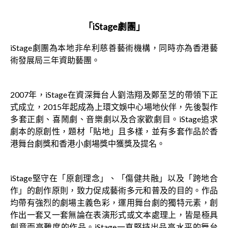
「iStage劇團」
iStage劇團為本地非牟利慈善藝術機構，同時亦為香港藝
術發展局三年資助藝團。
2007年，iStage在資深舞台人劉浩翔及鄭至芝的帶領下正
式成立，2015年起成為上環文娛中心場地伙伴，先後製作
多套正劇、喜鬧劇、音樂劇以及合家歡劇目。iStage追求
劇本的原創性，題材「貼地」且多樣，並有多套作品於香
港舞台劇獎和香港小劇場獎中獲獎及提名。
iStage堅守在「原創理念」、「傷健共融」以及「跨地合
作」的創作原則，致力促成藝術多元和普及的目的。作品
均帶有強烈的劇場主義色彩，運用舞台劇的獨特元素，創
作出一套又一套無論在表演形式或文本處理上，皆是極具
創意而高難度的作品。iStage一直堅持出品高水平的舞台