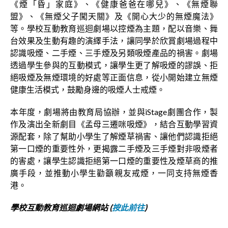
《煙「昏」家庭》、《健康爸爸在哪兒》、《無煙聯
盟》、《無煙父子闖天關》及《開心大少的無煙魔法》
等。學校互動教育巡迴劇場以控煙為主題，配以音樂、舞
台效果及生動有趣的演繹手法，讓同學於欣賞劇場過程中
認識吸煙、二手煙、三手煙及另類吸煙產品的禍害。劇場
透過學生參與的互動模式，讓學生更了解吸煙的謬誤、拒
絕吸煙及無煙環境的好處等正面信息，從小開始建立無煙
健康生活模式，鼓勵身邊的吸煙人士戒煙。
本年度，劇場將由教育局協辦，並與iStage劇團合作，製
作及演出全新劇目《孟母三遷咪吸煙》，結合互動學習資
源配套，除了幫助小學生了解煙草禍害、讓他們認識拒絕
第一口煙的重要性外，更揭露二手煙及三手煙對非吸煙者
的害處，讓學生認識拒絕第一口煙的重要性及煙草商的推
廣手段，並推動小學生勸籲親友戒煙，一同支持無煙香
港。
學校互動教育巡迴劇場網站 (
按此前往
)