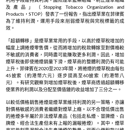
及產品」（Stopping Tobacco Organization and
Products，STOP）發表了一份報告，指出煙草業在菲律賓
為了維持利潤，運用手段來削弱煙草稅與完稅標籤的成
效。
「超額轉移」是煙草業常用的手段，以高於煙草稅增加的
幅度上調捲煙零售價，從而將增加的稅款轉嫁至對價格較
不敏感的消費者，同時盡可能賺取更多利潤。因此，增加
煙草稅後即使捲煙銷量下滑，煙草商的整體利潤仍有可能
上升。菲律賓在2020至2023年間，將捲煙的煙草稅由每包
45披索（約港幣六元）逐步提高至60披索（約港幣八
元）。有研究觀察到增加煙草稅後，煙草商透過超額轉移
使業界的利潤以及分配至價值鏈的收益增加了三分之一。
以較低價格銷售捲煙是煙草業維持利潤的另一策略，亦讓
對價格敏感的消費者繼續對煙草上癮。以不合理低價出售
的捲煙多半屬於非法煙草產品（包括走私煙、冒牌煙、白
牌煙、經合法生產但未有上報的漏報捲煙）。其中，煙草
商可能刻意漏報合法生產捲煙的數量，從而少繳稅款以維