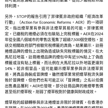
持利潤。
另外，STOP的報告引用了菲律賓非政府組織「經濟改革
行動」（Action for Economic Reforms，AER）的一項研
究，指出煙草業有參與非法煙草貿易的可能。菲律賓規
定，已繳稅的捲煙必須在包裝貼上完稅標籤。AER在2024
年從全國八個城市的零售店蒐集了超過7,500個空煙包，並
送交相關政府部門檢驗完稅標籤的真偽。結果顯示，註冊
捲煙品牌的煙包上出現偽造或缺失完稅標籤的情況。在大
馬尼拉地區，註冊捲煙品牌的煙包中有近10%貼上了偽造
標籤或沒有貼上標籤，而比例在大馬尼拉以外地區更達到
14%。若非假冒品，這可能顯示煙草業參與非法煙草貿
易，將真品偽裝成冒牌煙。雖然煙草業常把煙草稅流失歸
咎於冒牌煙，但他們也有可能正以「冒牌煙」之名以低價
出售產品獲利。AER也發現，部分註冊品牌的捲煙零售價
甚至低於煙草稅，削弱了煙草稅對於健康與財政成效。
煙草稅的超額轉移與非法捲煙並非限於菲律賓，在香港亦
有發現。在2023年及2024年，香港的捲煙零售價在煙草稅