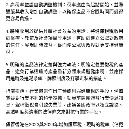
3. 高稅率並設自動調整機制：稅率應由高起點開始，並隨
通脹與收入增加自動調整，以確保產品不會隨時間而變得
更容易負擔。
4. 將稅收用於提供具體社會效益的用途：將健康稅稅收用
於醫療、教育及社會項目等用途，有助於建立公眾對政府
的信任、展現即時效益，從而使公眾與政界對更支持健康
稅。
5. 明確的產品法律定義與強力執法：明確定義要徵稅的產
品，避免行業透過將產品重新分類來規避健康稅，並應採
用追蹤及追溯系統、牌照制度及打擊走私的措施。
指南提醒，行業慣常作出干預或削弱健康稅的手段，例如
質疑對行業不利的科學證據、動員前線團體替行業傳遞訊
息、聲稱徵稅會引致失業等。建議各國政府以獨立證據、
高透明度與清晰的法律條文來對抗行業的手段。
儘管香港在2023與2024年增加煙草稅，現時的稅率（佔捲