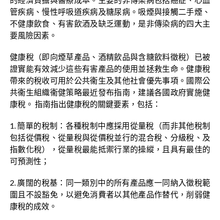
管疾病、慢性呼吸道疾病及糖尿病。吸煙與接觸二手煙、
不健康飲食、有害飲酒及缺乏運動，是非傳染病的四大主
要風險因素。
健康稅（即向煙草產品、酒精飲品與含糖飲料徵稅）已被
證實能有效減少這些有害產品的使用並拯救生命。健康稅
帶來的稅收可用於公共衞生及其他社會優先事項。國際公
共衞生組織衞健策略最近發布指南，建議各國政府實施健
康稅。 指南指出健康稅的關鍵要素，包括：
1. 簡單的稅制：各種稅制中應採用從量稅（而非其他稅制
包括從價稅、從量稅與從價稅並行的混合稅、分級稅、及
指數化稅），從量稅最能抵禦行業的操縱，且具有最佳的
可預測性；
2. 廣闊的稅基：同一類別中的所有產品應一同納入徵稅範
圍且不設豁免，以避免消費者以其他產品作替代，削弱健
康稅的成效。