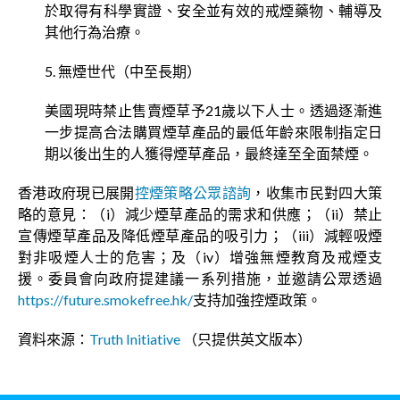
於取得有科學實證、安全並有效的戒煙藥物、輔導及
其他行為治療。
5. 無煙世代（中至長期）
美國現時禁止售賣煙草予21歲以下人士。透過逐漸進
一步提高合法購買煙草產品的最低年齡來限制指定日
期以後出生的人獲得煙草產品，最終達至全面禁煙。
香港政府現已展開
控煙策略公眾諮詢
，收集市民對四大策
略的意見：（i）減少煙草產品的需求和供應；（ii）禁止
宣傳煙草產品及降低煙草產品的吸引力；（iii）減輕吸煙
對非吸煙人士的危害；及（iv）增強無煙教育及戒煙支
援。委員會向政府提建議一系列措施，並邀請公眾透過
https://future.smokefree.hk/
支持加強控煙政策。
資料來源：
Truth Initiative
（只提供英文版本）