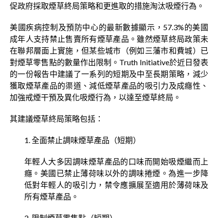
促政府採取煙草終局策略和更進取的措施淘汰吸煙行為。
美國疾病控制及預防中心的最新數據顯示，57.3%的美國
成年人支持禁止售賣所有煙草產品。雖然煙草終局政策未
在聯邦層面上實施，但某些城市（例如三藩市和費城）已
對煙草零售點的數量作出限制。Truth Initiative於近日發表
的一份報告中建議了一系列的短期及中至長期策略，減少
獲取煙草產品的渠道、減低煙草產品的吸引力及成癮性、
加強戒煙干預及異化吸煙行為，以達至煙草終局。
其建議煙草終局策略包括：
1. 全面禁止調味煙草產品（短期）
年輕人大多因調味煙草產品的口味而開始吸煙繼而上
癮。美國已禁止薄荷味以外的調味捲煙。為進一步降
低對年輕人的吸引力，禁令應擴展至適用於薄荷味及
所有煙草產品。
2. 限制煙草零售點（短期）