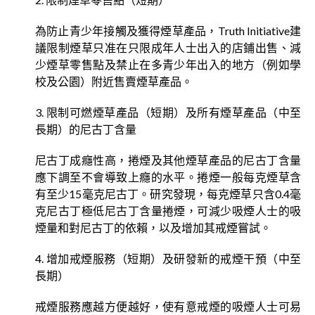
為防止青少年接觸及獲得煙草產品，Truth Initiative建
議限制煙草只准在只限成年人士出入的店鋪出售、減
少煙草零售點及禁止在多青少年出入的地方（例如學
校及公園）附近售賣煙草產品。
3. 限制可燃煙草產品（短期）及所有煙草產品（中至
長期）的尼古丁含量
尼古丁成癮性高，捲煙及其他煙草產品的尼古丁含量
應下調至不會導致上癮的水平。捲煙一般每克煙草含
有至少15毫克尼古丁。研究發現，每克煙草只含0.4毫
克尼古丁極低尼古丁含量捲煙，可減少吸煙人士的吸
煙量和對尼古丁的依賴，以及增加其戒煙嘗試。
4. 增加戒煙服務（短期）及研發新的戒煙干預（中至
長期）
戒煙服務應越方便越好，使有意戒煙的吸煙人士可易