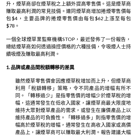
升，煙草商卻在煙草稅之上額外提高零售價。這是煙草商
賺取最高利潤的常見技倆。連同煙草商增加捲煙零售價每
包$4，主要品牌的捲煙零售價由每包$62上漲至每包
$78。
一個全球煙草業監察機構STOP，最近發佈了一份報告，
總結煙草商如何透過操控價格的六種技倆，令吸煙人士持
續吸煙及賺取最高利潤。
1. 品牌或產品間稅額轉移的差異
雖然煙草零售價會因應煙草稅增加而上升，但煙草商
利用「稅額轉移」策略，令不同產品的增幅有所不
同。「轉移過少」是指零售價的增幅少於煙草稅的增
幅，這通常發生在低收入國家，讓煙草商最大限度地
維持大眾對煙草產品的需求，或發生在廉價產品上以
維持產品的可負擔性。「轉移過多」則指零售價的增
幅高於煙草稅的增幅，通常發生在高收入國家或高價
產品上，讓煙草商可以賺取最大利潤。報告建議大幅