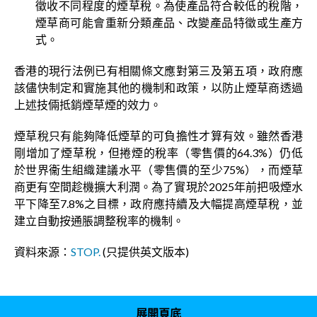
徵收不同程度的煙草稅。為使產品符合較低的稅階，
煙草商可能會重新分類產品、改變產品特徵或生產方
式。
香港的現行法例已有相關條文應對第三及第五項，政府應
該儘快制定和實施其他的機制和政策，以防止煙草商透過
上述技倆抵銷煙草煙的效力。
煙草稅只有能夠降低煙草的可負擔性才算有效。雖然香港
剛增加了煙草稅，但捲煙的稅率（零售價的64.3%）仍低
於世界衞生組織建議水平（零售價的至少75%），而煙草
商更有空間趁機擴大利潤。為了實現於2025年前把吸煙水
平下降至7.8%之目標，政府應持續及大幅提高煙草稅，並
建立自動按通脹調整稅率的機制。
資料來源：
STOP.
(只提供英文版本)
展開頁底