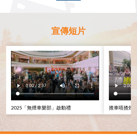
宣傳短片
2025「無煙車樂部」啟動禮
揸車唔揸煙 你