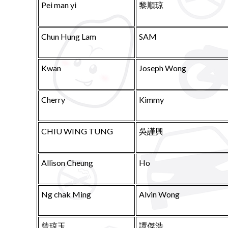
Pei man yi
黎順琼
Chun Hung Lam
SAM
Kwan
Joseph Wong
Cherry
Kimmy
CHIU WING TUNG
吳謹興
Allison Cheung
Ho
Ng chak Ming
Alvin Wong
曾琼玉
譚傑浩