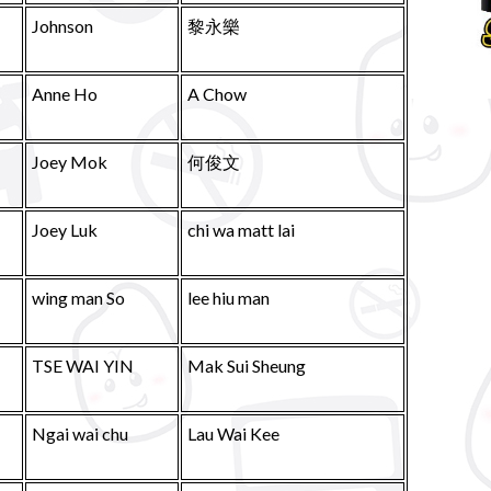
Johnson
黎永樂
Anne Ho
A Chow
Joey Mok
何俊文
Joey Luk
chi wa matt lai
wing man So
lee hiu man
TSE WAI YIN
Mak Sui Sheung
Ngai wai chu
Lau Wai Kee