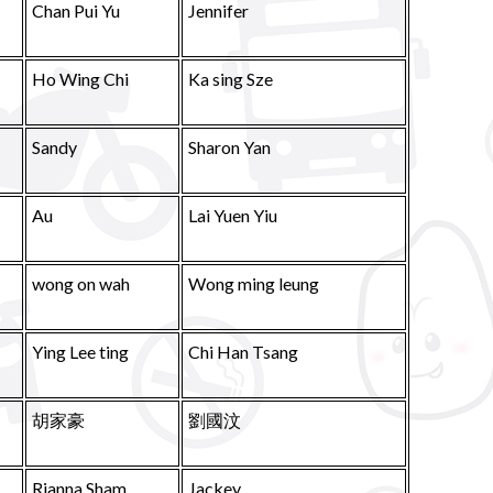
Chan Pui Yu
Jennifer
Ho Wing Chi
Ka sing Sze
Sandy
Sharon Yan
Au
Lai Yuen Yiu
wong on wah
Wong ming leung
Ying Lee ting
Chi Han Tsang
胡家豪
劉國汶
Rianna Sham
Jackey