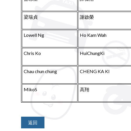
梁瑞貞
謝啟榮
Lowell Ng
Ho Kam Wah
Chris Ko
HuiChungKi
Chau chun chung
CHENG KA KI
MikoS
高翔
返回