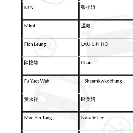
luffy
張小姐
Mimi
温毅
Fion Leung
LAU, LIN HO
陳憶雄
Chan
Fu Yuet Wah
Sheamkwkokhung
黄永祥
區美娟
Man Yin Tang
Natalie Lee