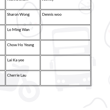
Sharon Wong
Dennis woo
Lo Ming Wan
Chow Ho Yeung
Lai Ka yee
Cherrie Lau