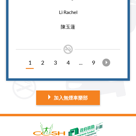
Li Rachel
陳玉蓮
1
2
3
4
...
9
加入無煙車樂部