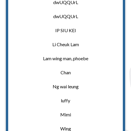
dwUQQUrL
dwUQQUrL
IP SIU KEI
Li Cheuk Lam
Lam wing man, phoebe
Chan
Ng wai leung
luffy
Mimi
Wing