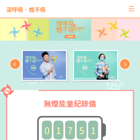
深呼吸．煙不吸
無煙能量紀錄儀
0
1
7
5
1