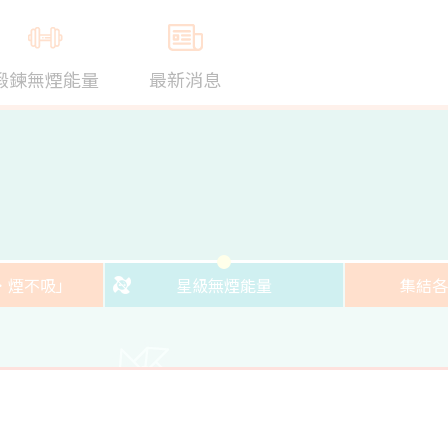
鍛鍊無煙能量
最新消息
．煙不吸」
星級無煙能量
集結各