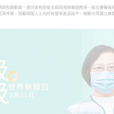
騎師和運動員、連同食物及衞生局局長陳肇始教授、衞生署署長
民深呼吸，鼓勵吸煙人士向所有煙草產品說不，推動大眾建立健