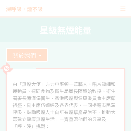
深呼吸．煙不吸
星級無煙能量
關於我們
由「無煙大使」方力申率領一眾藝人、唱片騎師和
運動員、連同食物及衞生局局長陳肇始教授、衞生
署署長陳漢儀醫生、香港吸煙與健康委員會主席鄺
祖盛、副主席伍婉婷及各界代表，一同提醒市民深
呼吸，鼓勵吸煙人士向所有煙草產品說不，推動大
眾建立健康無煙生活，一齊重溫他們的分享及
「呼．笈」挑戰：