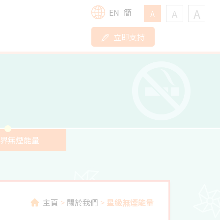
A
EN
簡
A
A
立即支持
界無煙能量
主頁
>
關於我們
>
星級無煙能量