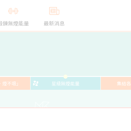
鍛鍊無煙能量
最新消息
．煙不吸」
星級無煙能量
集結各