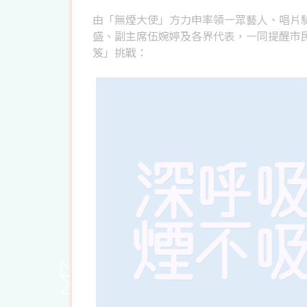
由「無煙大使」方力申率領一眾藝人、唱片
盛、副主席伍婉婷及各界代表，一同提醒市
笈」挑戰：