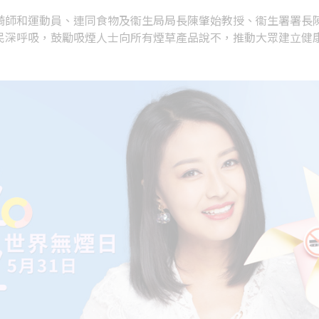
騎師和運動員、連同食物及衞生局局長陳肇始教授、衞生署署長
民深呼吸，鼓勵吸煙人士向所有煙草產品說不，推動大眾建立健