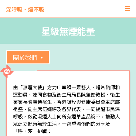
深呼吸．煙不吸
星級無煙能量
關於我們
由「無煙大使」方力申率領一眾藝人、唱片騎師和
運動員、連同食物及衞生局局長陳肇始教授、衞生
署署長陳漢儀醫生、香港吸煙與健康委員會主席鄺
祖盛、副主席伍婉婷及各界代表，一同提醒市民深
呼吸，鼓勵吸煙人士向所有煙草產品說不，推動大
眾建立健康無煙生活，一齊重溫他們的分享及
「呼．笈」挑戰：