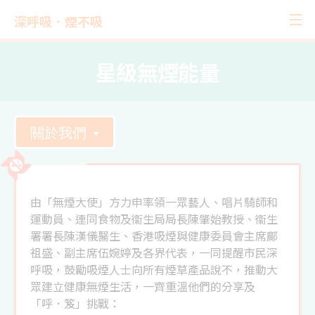
深呼吸．煙不吸
星級無煙能量
關於我們
由「無煙大使」方力申率領一眾藝人、唱片騎師和
運動員、連同食物及衞生局局長陳肇始教授、衞生
署署長陳漢儀醫生、香港吸煙與健康委員會主席鄺
祖盛、副主席伍婉婷及各界代表，一同提醒市民深
呼吸，鼓勵吸煙人士向所有煙草產品說不，推動大
眾建立健康無煙生活，一齊重溫他們的分享及
「呼．笈」挑戰：