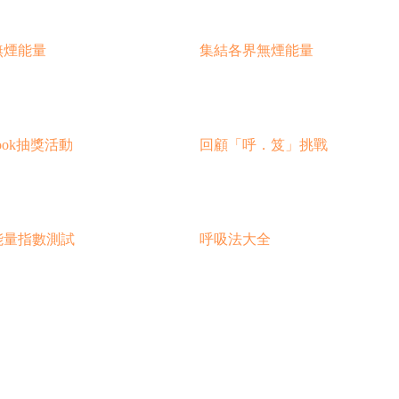
無煙能量
集結各界無煙能量
book抽獎活動
回顧「呼．笈」挑戰
能量指數測試
呼吸法大全