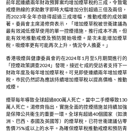
前年起連續兩年財政預算案均增加煙草稅約三成，令致電
戒煙熱線的求助數字即時大幅增加分別超過三倍及兩倍，
而2023年全年亦錄得超過三成增幅，推動戒煙的成效顯
著。委員會主席湯修齊表示，「增加煙草稅被世衞建議為
最有效減低煙草使用的單一控煙措施，推行成本不高，但
能有效地推動戒煙及預防開始吸煙。是次未能增加煙草
稅，吸煙率更有可能再次上升，情況令人擔憂。」
香港吸煙與健康委員會的在2024年1月至5月期間進行的
「控煙政策調查2024」發現，接近七成的受訪者支持下一
財政年度及每年增加煙草稅。可見即使連續兩年增加煙草
稅，巿民仍然認為應該持續增加煙草稅以提高價格、推動
戒煙。
煙草每年導致全球超過800萬人死亡，當中二手煙導致130
萬人死亡。湯修齊指出，實施全面的控煙措施並持續加強
是保障公共衞生的重要一環。全球有超過40個國家（如澳
洲、巴西、泰國及英國等）的煙草稅，已符世衞建議佔零
售價75%或以上的水平。為確保煙草稅推動戒煙和預防青